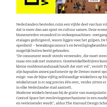
Nederlanders besteden ruim een vijfde deel van hun vri
dat is meer dan aan sport en cultuur samen. Deze econ
binnensteden veranderd in verkoopmachines: voetgange
etalages gedirigeerd, waren liggen voor het grijpen. De
openheid – bewakingscamera’s en beveiligingbeambtes 
mogelijk buiten beeld gehouden.
‘De consument wordt steeds verwender, die moet steeds
maar een zak met monsters. Grootwinkelbedrijven kun
kleine middenstandszaak houdt dat niet vol’, vertelt T
zijn kapsalon annex parfumerie op de Demer moest opd
enige: van de bijna vijftig zelfstandige winkeliers op E
winkelstraat is er nog precies één over, verder zitten er
in elke Nederlandse stad aantreft.
Moderne winkels bestaan bij de gratie van manipulatie. 
Control Space het overlevingsmechanisme in een markt 
en veeleisender wordt’, aldus The Harvard Design Scho