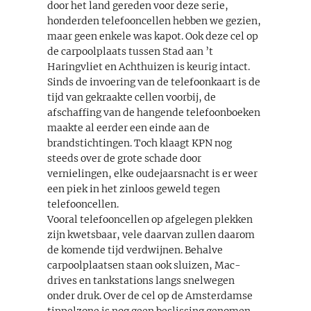
door het land gereden voor deze serie,
honderden telefooncellen hebben we gezien,
maar geen enkele was kapot. Ook deze cel op
de carpoolplaats tussen Stad aan ’t
Haringvliet en Achthuizen is keurig intact.
Sinds de invoering van de telefoonkaart is de
tijd van gekraakte cellen voorbij, de
afschaffing van de hangende telefoonboeken
maakte al eerder een einde aan de
brandstichtingen. Toch klaagt KPN nog
steeds over de grote schade door
vernielingen, elke oudejaarsnacht is er weer
een piek in het zinloos geweld tegen
telefooncellen.
Vooral telefooncellen op afgelegen plekken
zijn kwetsbaar, vele daarvan zullen daarom
de komende tijd verdwijnen. Behalve
carpoolplaatsen staan ook sluizen, Mac-
drives en tankstations langs snelwegen
onder druk. Over de cel op de Amsterdamse
tippelzone is nog geen beslissing genomen.