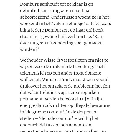
Domburg aanhoudt tot ze klaar is en
definitief kan terugkeren naar haar
geboortegrond. Ondertussen woont ze in het
weekend in het ‘vakantiehuisje’ dat ze, zoals
bijna iedere Domburger, op haar erf heeft
staan, het gewone huis verhuurt ze. ‘Kan
daar nu geen uitzondering voor gemaakt
worden?’
Wethouder Wisse is vastbesloten om niet te
wijken voor de druk uit de bevolking. Toch
tekenen zich op een ander front donkere
wolken af. Minister Pronk maakt zich vooral
druk over het omgekeerde probleem: het feit
dat vakantiehuisjes op recreatieparken
permanent worden bewoond. Hij wil zijn
energie dan ook richten op illegale bewoning
in ‘de groene contour’. In de dorpen en
steden – ‘de rode contour’ – wil hij het
onderscheid tussen permanente en
recreatieve bewoning juist laten vallen, zo