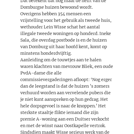
Dat betekent dat nog maar de helft van de
Domburgse huizen bewoond wordt.
Overigens hebben 354 mensen een
vrijstelling voor het gebruik als tweede huis,
wethouder Lein Wisse schat het aantal
illegale tweede woningen op honderd. Ineke
Sala, die overdag postbode is en de huizen
van Domburg uit haar hoofd kent, komt op
minstens honderdvijftig.
Aanleiding om de touwtjes aan te halen
waren klachten van mevrouw Bliek, een oude
PvdA-dame die alle
commissievergaderingen afloopt: ‘Nog erger
dan de leegstand is dat de huizen ’s zomers
verhuurd worden aan vervelende pubers die
je niet kunt aanspreken op hun gedrag. Het
hele dorpsgevoel is naar de knoppen.’ Het
sterkste staaltje flikte iemand die zijn
premie A-woning aan een Duitser verkocht
en met de winst naar Oostkapelle vertrok.
Sindsdien maakt Wisse serieus werk van de