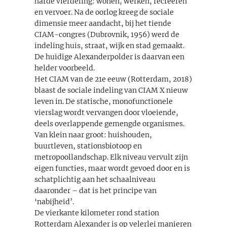
harde vierdeling: wonen, werken, recreëren
en vervoer. Na de oorlog kreeg de sociale
dimensie meer aandacht, bij het tiende
CIAM-congres (Dubrovnik, 1956) werd de
indeling huis, straat, wijk en stad gemaakt.
De huidige Alexanderpolder is daarvan een
helder voorbeeld.
Het CIAM van de 21e eeuw (Rotterdam, 2018)
blaast de sociale indeling van CIAM X nieuw
leven in. De statische, monofunctionele
vierslag wordt vervangen door vloeiende,
deels overlappende gemengde organismes.
Van klein naar groot: huishouden,
buurtleven, stationsbiotoop en
metropoollandschap. Elk niveau vervult zijn
eigen functies, maar wordt gevoed door en is
schatplichtig aan het schaalniveau
daaronder – dat is het principe van
‘nabijheid’.
De vierkante kilometer rond station
Rotterdam Alexander is op velerlei manieren