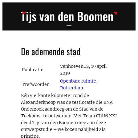
Ga
naar
de
inhoud
De ademende stad
VenhoevenCS, 19 april
Publicatie
2019
Openbare ruimte
,
Trefwoorden
Rotterdam
Eén vierkante kilometer rond de
Alexanderknoop was de testlocatie die BNA
Onderzoek aandroeg om de Stad van de
Toekomst te ontwerpen. Met Team CIAM XXI
deed Tijs van den Boomen mee aan deze
ontwerpstudie – we kozen nabijheid als
principe.