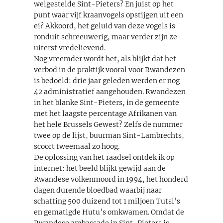
welgestelde Sint-Pieters? En juist op het
punt waar vijf kraanvogels opstijgen uit een
ei? Akkoord, het geluid van deze vogels is
ronduit schreeuwerig, maar verder zijn ze
uiterst vredelievend.
Nog vreemder wordt het, als blijkt dat het
verbod in de praktijk vooral voor Rwandezen
is bedoeld: drie jaar geleden werden er nog
42 administratief aangehouden. Rwandezen
in het blanke Sint-Pieters, in de gemeente
met het laagste percentage Afrikanen van
het hele Brussels Gewest? Zelfs de nummer
twee op de lijst, buurman Sint-Lambrechts,
scoort tweemaal zo hoog.
De oplossing van het raadsel ontdek ik op
internet: het beeld blijkt gewijd aan de
Rwandese volkenmoord in 1994, het honderd
dagen durende bloedbad waarbij naar
schatting 500 duizend tot 1 miljoen Tutsi’s
en gematigde Hutu’s omkwamen. Omdat de
Rwandese ambassade in Sint-Pieters is