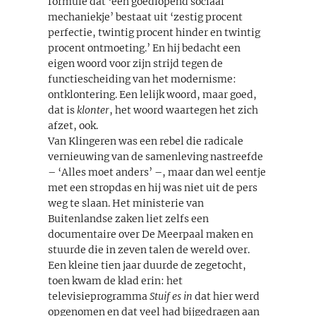
formule dat ‘een goedlopend sociaal
mechaniekje’ bestaat uit ‘zestig procent
perfectie, twintig procent hinder en twintig
procent ontmoeting.’ En hij bedacht een
eigen woord voor zijn strijd tegen de
functiescheiding van het modernisme:
ontklontering. Een lelijk woord, maar goed,
dat is
klonter
, het woord waartegen het zich
afzet, ook.
Van Klingeren was een rebel die radicale
vernieuwing van de samenleving nastreefde
– ‘Alles moet anders’ –, maar dan wel eentje
met een stropdas en hij was niet uit de pers
weg te slaan. Het ministerie van
Buitenlandse zaken liet zelfs een
documentaire over De Meerpaal maken en
stuurde die in zeven talen de wereld over.
Een kleine tien jaar duurde de zegetocht,
toen kwam de klad erin: het
televisieprogramma
Stuif es in
dat hier werd
opgenomen en dat veel had bijgedragen aan