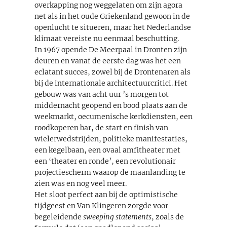
overkapping nog weggelaten om zijn agora
net als in het oude Griekenland gewoon in de
openlucht te situeren, maar het Nederlandse
klimaat vereiste nu eenmaal beschutting.
In 1967 opende De Meerpaal in Dronten zijn
deuren en vanaf de eerste dag was het een
eclatant succes, zowel bij de Drontenaren als
bij de internationale architectuurcritici. Het
gebouw was van acht uur ’s morgen tot
middernacht geopend en bood plaats aan de
weekmarkt, oecumenische kerkdiensten, een
roodkoperen bar, de start en finish van
wielerwedstrijden, politieke manifestaties,
een kegelbaan, een ovaal amfitheater met
een ‘theater en ronde’, een revolutionair
projectiescherm waarop de maanlanding te
zien was en nog veel meer.
Het sloot perfect aan bij de optimistische
tijdgeest en Van Klingeren zorgde voor
begeleidende
sweeping statements
, zoals de