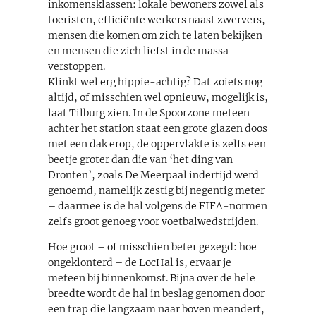
inkomensklassen: lokale bewoners zowel als
toeristen, efficiënte werkers naast zwervers,
mensen die komen om zich te laten bekijken
en mensen die zich liefst in de massa
verstoppen.
Klinkt wel erg hippie-achtig? Dat zoiets nog
altijd, of misschien wel opnieuw, mogelijk is,
laat Tilburg zien. In de Spoorzone meteen
achter het station staat een grote glazen doos
met een dak erop, de oppervlakte is zelfs een
beetje groter dan die van ‘het ding van
Dronten’, zoals De Meerpaal indertijd werd
genoemd, namelijk zestig bij negentig meter
– daarmee is de hal volgens de FIFA-normen
zelfs groot genoeg voor voetbalwedstrijden.
Hoe groot – of misschien beter gezegd: hoe
ongeklonterd – de LocHal is, ervaar je
meteen bij binnenkomst. Bijna over de hele
breedte wordt de hal in beslag genomen door
een trap die langzaam naar boven meandert,