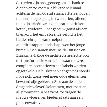
de treden zijn hoog genoeg om als bank te
dienen en ze voeren je blik tot helemaal
achterin de hal. Overal staan, zitten en lopen
mensen, in groepjes, in tweetallen, alleen,
met zijn drieën. Ze lezen, praten, drinken
koffie, studeren – het gebouw gonst als een
bijenkorf, het enig storende geluid is het
harde schrapen van stoelpoten.
Met dit ‘trappenlandschap’ won het jonge
bureau Civic samen met Inside Outside en
Braaksma & Roos de architectenselectie voor
de transformatie van de hal waar tot ­2010
complete locomotieven aan kabels werden
opgetakeld. De hijskranen hangen nog steeds
in de nok, zoals veel meer oude elementen
bewaard zijn gebleven. Zo staan de oude
dragende vakwerkkolommen, met roest en
al, prominent in het zicht, ze dragen de
nieuwe vloeren en bieden plaats aan een
plantenwaterval.