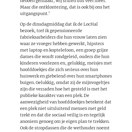
hebben gemaakt, wij sturen dus veel meer.
Maar die ontklontering, dat is ook bij ons het
uitgangspunt.’
Op de dinsdagmiddag dat ik de LocHal
bezoek, tref ik gepensioneerde
fabrieksarbeiders die hun vrouw laten zien
waar ze vroeger hebben gewerkt, hipsters
met laptop en koptelefoon, een groep grijze
dames die wordt rondgeleid, ouders die hun
kinderen voorlezen en, gelukkig, meisjes met
hoofddoekjes die zich serieus over hun
huiswerk en giebelend over hun smartphones
buigen. Gelukkig, omdat zij de mijnvogeltjes
zijn die verraden hoe het gesteld is met het
publieke karakter van een plek. De
aanwezigheid van hoofddoekjes betekent dat
een plek niet uitsluitend mensen met geld
trekt en dat die sociaal veilig is en tegelijk
anoniem genoeg om je eigen plan te trekken.
Ook de stropdassen die de wethouder noemt