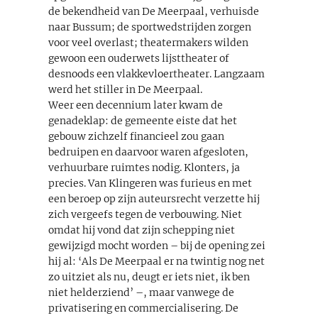
de bekendheid van De Meerpaal, verhuisde
naar Bussum; de sportwedstrijden zorgen
voor veel overlast; theatermakers wilden
gewoon een ouderwets lijsttheater of
desnoods een vlakkevloertheater. Langzaam
werd het stiller in De Meerpaal.
Weer een decennium later kwam de
genadeklap: de gemeente eiste dat het
gebouw zichzelf financieel zou gaan
bedruipen en daarvoor waren afgesloten,
verhuurbare ruimtes nodig. Klonters, ja
precies. Van Klingeren was furieus en met
een beroep op zijn auteursrecht verzette hij
zich vergeefs tegen de verbouwing. Niet
omdat hij vond dat zijn schepping niet
gewijzigd mocht worden – bij de opening zei
hij al: ‘Als De Meerpaal er na twintig nog net
zo uitziet als nu, deugt er iets niet, ik ben
niet helderziend’ –, maar vanwege de
privatisering en commercialisering. De