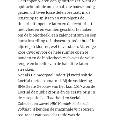
De trappen waren een gedurfde zet, want de
opdracht luidde om de hal, die bouwkundig
gezien uit twee losse delen bestaat, in de
lengte op te splitsen en vervolgens de
linkerhelft open te laten en de rechterhelft
met vloeren en wanden geschikt te maken
om de bibliotheek, een zalencentrum en een
kunstinstelling te huisvesten. Ieder braaf in
zijn eigen klonter, wel te verstaan. Als enige
koos Civic ervoor de hele ruimte open te
houden en de bibliotheek zich over de volle
lengte en breedte van de hal uit te laten
strekken.
Net als De Meerpaal indertijd werd ook de
LocHal meteen omarmd. Bij de verkiezing
BNA Beste Gebouw van het Jaar 2019 won de
LocHal de publieksprijs én de eerste prijs in
de categorie Leefbaarheid en Sociale
Cohesie, en zowel
NRC Handelsblad
als
de
Volkskrant
kenden de maximale vijf sterren
toe. Maar wat pas echt telde was de