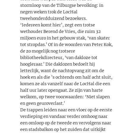
stormloop van de Tilburgse bevolking: in
negen weken trok de LocHal
tweehonderdduizend bezoekers.
‘Iedereen komt hier’, zegt een trotse
wethouder Berend de Vries, die ruim 32
miljoen euro in het gebouw stak, ‘van skater
tot stropdas.’ Of in de woorden van Peter Kok,
de zo mogelijk nog trotsere
bibliotheekdirecteur, ‘van dakloze tot
hoogleraar.’ Die daklozen bedoelt hij
letterlijk, want de nachtopvang zit om de
hoek en als die ’s ochtends om half acht sluit,
komen ze als vanzelf naar de LocHal die een
half uur later opengaat. Ze zijn van harte
welkom, op twee voorwaarden: ‘Niet slapen
en geen geuroverlast.’
De trappen leiden naar een vloer op de eerste
verdieping en vandaar verder omhoog naar
een omloop op de tweede en vervolgens naar
een stadsbalkon op het zuiden dat uitkijkt