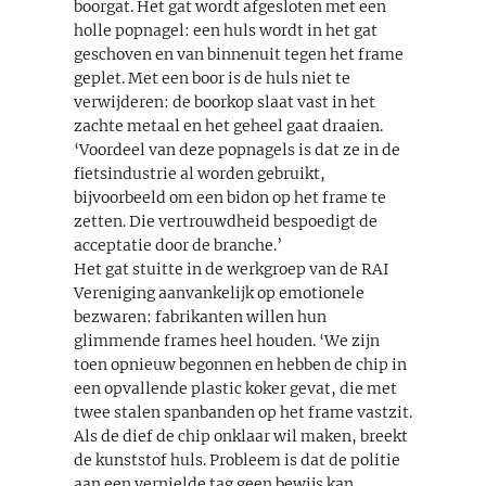
boorgat. Het gat wordt afgesloten met een
holle popnagel: een huls wordt in het gat
geschoven en van binnenuit tegen het frame
geplet. Met een boor is de huls niet te
verwijderen: de boorkop slaat vast in het
zachte metaal en het geheel gaat draaien.
‘Voordeel van deze popnagels is dat ze in de
fietsindustrie al worden gebruikt,
bijvoorbeeld om een bidon op het frame te
zetten. Die vertrouwdheid bespoedigt de
acceptatie door de branche.’
Het gat stuitte in de werkgroep van de RAI
Vereniging aanvankelijk op emotionele
bezwaren: fabrikanten willen hun
glimmende frames heel houden. ‘We zijn
toen opnieuw begonnen en hebben de chip in
een opvallende plastic koker gevat, die met
twee stalen spanbanden op het frame vastzit.
Als de dief de chip onklaar wil maken, breekt
de kunststof huls. Probleem is dat de politie
aan een vernielde tag geen bewijs kan