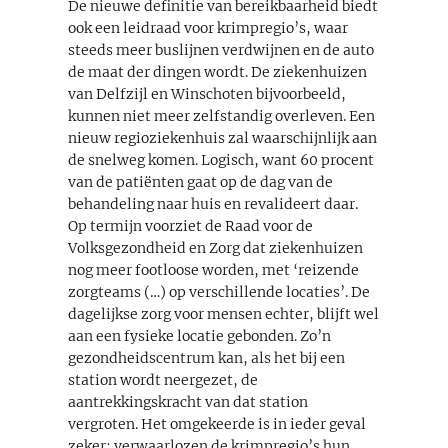
De nieuwe definitie van bereikbaarheid biedt
ook een leidraad voor krimpregio’s, waar
steeds meer buslijnen verdwijnen en de auto
de maat der dingen wordt. De ziekenhuizen
van Delfzijl en Winschoten bijvoorbeeld,
kunnen niet meer zelfstandig overleven. Een
nieuw regioziekenhuis zal waarschijnlijk aan
de snelweg komen. Logisch, want 60 procent
van de patiënten gaat op de dag van de
behandeling naar huis en revalideert daar.
Op termijn voorziet de Raad voor de
Volksgezondheid en Zorg dat ziekenhuizen
nog meer footloose worden, met ‘reizende
zorgteams (…) op verschillende locaties’. De
dagelijkse zorg voor mensen echter, blijft wel
aan een fysieke locatie gebonden. Zo’n
gezondheidscentrum kan, als het bij een
station wordt neergezet, de
aantrekkingskracht van dat station
vergroten. Het omgekeerde is in ieder geval
zeker: verwaarlozen de krimpregio’s hun