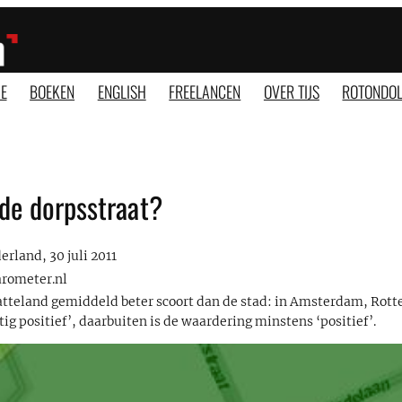
E
BOEKEN
ENGLISH
FREELANCEN
OVER TIJS
ROTONDOL
 de dorpsstraat?
erland, 30 juli 2011
rometer.nl
platteland gemiddeld beter scoort dan de stad: in Amsterdam, Rot
g positief’, daarbuiten is de waardering minstens ‘positief’.