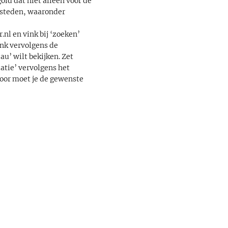
old dat niet alleen voor de
insteden, waaronder
.nl en vink bij ‘zoeken’
ink vervolgens de
au’ wilt bekijken. Zet
uatie’ vervolgens het
voor moet je de gewenste