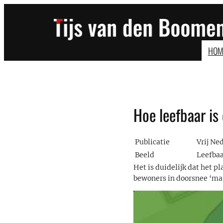
Ga
naar
de
inhoud
HOM
Hoe leefbaar is
Publicatie
Vrij Ned
Beeld
Leefbaa
Het is duidelijk dat het 
bewoners in doorsnee ‘mati