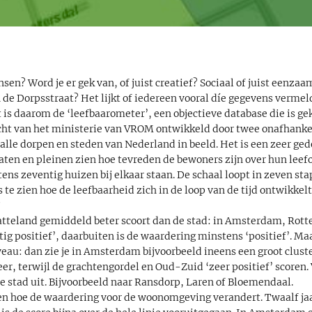
sen? Word je er gek van, of juist creatief? Sociaal of juist eenzaam
 de Dorpsstraat? Het lijkt of iedereen vooral díe gegevens vermeld
 is daarom de ‘leefbaarometer’, een objectieve database die is ge
acht van het ministerie van VROM ontwikkeld door twee onafhanke
lle dorpen en steden van Nederland in beeld. Het is een zeer ged
raten en pleinen zien hoe tevreden de bewoners zijn over hun lee
ens zeventig huizen bij elkaar staan. De schaal loopt in zeven sta
is te zien hoe de leefbaarheid zich in de loop van de tijd ontwikkelt:
?
platteland gemiddeld beter scoort dan de stad: in Amsterdam, Rot
ig positief’, daarbuiten is de waardering minstens ‘positief’. M
veau: dan zie je in Amsterdam bijvoorbeeld ineens een groot clust
eer, terwijl de grachtengordel en Oud-Zuid ‘zeer positief’ scoren. 
 de stad uit. Bijvoorbeeld naar Ransdorp, Laren of Bloemendaal.
en hoe de waardering voor de woonomgeving verandert. Twaalf jaa