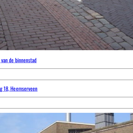
 van de binnenstad
eg 18, Heemserveen