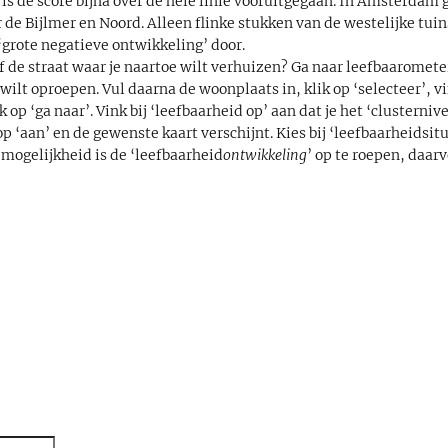
 is de score bijna over de hele linie vooruitgegaan. In Amsterdam g
 de Bijlmer en Noord. Alleen flinke stukken van de westelijke tu
grote negatieve ontwikkeling’ door.
Of de straat waar je naartoe wilt verhuizen? Ga naar leefbaarometer
wilt oproepen. Vul daarna de woonplaats in, klik op ‘selecteer’, v
 op ‘ga naar’. Vink bij ‘leefbaarheid op’ aan dat je het ‘clusternive
p ‘aan’ en de gewenste kaart verschijnt. Kies bij ‘leefbaarheidsit
 mogelijkheid is de ‘leefbaarheid
ontwikkeling
’ op te roepen, daar