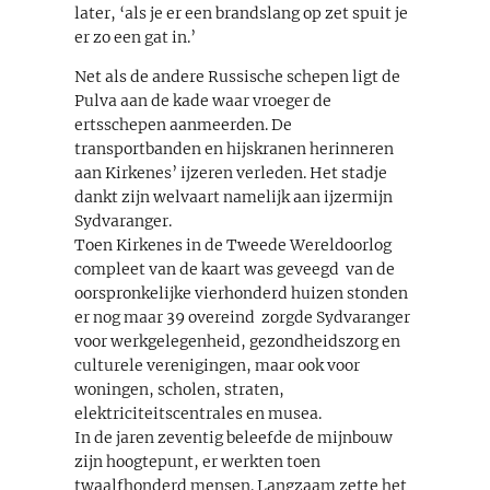
later, ‘als je er een brandslang op zet spuit je
er zo een gat in.’
Net als de andere Russische schepen ligt de
Pulva aan de kade waar vroeger de
ertsschepen aanmeerden. De
transportbanden en hijskranen herinneren
aan Kirkenes’ ijzeren verleden. Het stadje
dankt zijn welvaart namelijk aan ijzermijn
Sydvaranger.
Toen Kirkenes in de Tweede Wereldoorlog
compleet van de kaart was geveegd ­ van de
oorspronkelijke vierhonderd huizen stonden
er nog maar 39 overeind ­ zorgde Sydvaranger
voor werkgelegenheid, gezondheidszorg en
culturele verenigingen, maar ook voor
woningen, scholen, straten,
elektriciteitscentrales en musea.
In de jaren zeventig beleefde de mijnbouw
zijn hoogtepunt, er werkten toen
twaalfhonderd mensen. Langzaam zette het