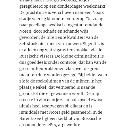
straathandel is tegenwoordig netjes
gereguleerd op een donderdagse weekmarkt.
De prostitutie is verschoven naar een Noors
stadje veertig kilometer verderop. De vraag
naar goedkope wodka is ingestort omdat de
Noren, door schade en schande wijs
geworden, de inferieure kwaliteit van de
zelfstook niet meer vertrouwen. Eigenlijk is
er alleen nog wat sigarettensmokkel via de
Russische vissers. De kleine criminaliteit is
dus goeddeels onder controle, dat kan van de
grote milieuproblemen vlak over de grens
maar ten dele worden gezegd. Bij helder weer
zie je de rookpluimen van de mijnen in het
plaatsje Nikel, dat vernoemd is naar de
grondstof die er gewonnen wordt. De mijn
stootte in zijn eentje zesmaal zoveel zwavel
uit als heel Noorwegen bij elkaar en is
inmiddels met Noors geld gesaneerd. In de
Barentszee ligt een kerkhof van Russische
atoomonderzeeërs, afgewerkte