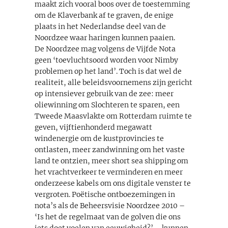
maakt zich vooral boos over de toestemming
om de Klaverbank af te graven, de enige
plaats in het Nederlandse deel van de
Noordzee waar haringen kunnen paaien.
De Noordzee mag volgens de Vijfde Nota
geen ‘toevluchtsoord worden voor Nimby
problemen op het land’. Toch is dat wel de
realiteit, alle beleidsvoornemens zijn gericht
op intensiever gebruik van de zee: meer
oliewinning om Slochteren te sparen, een
Tweede Maasvlakte om Rotterdam ruimte te
geven, vijftienhonderd megawatt
windenergie om de kustprovincies te
ontlasten, meer zandwinning om het vaste
land te ontzien, meer short sea shipping om
het vrachtverkeer te verminderen en meer
onderzeese kabels om ons digitale venster te
vergroten. Poëtische ontboezemingen in
nota’s als de Beheersvisie Noordzee 2010 –
‘Is het de regelmaat van de golven die ons
iets doet voelen van eeuwigheid?’ – kunnen