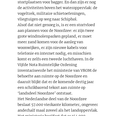
stortplaatsen voor bagger. En dan zijn er nog
de activiteiten boven het wateroppervlak: de
vogeltrek, militaire schietoefeningen,
vliegtuigen op weg naar Schiphol.
Alsof dat niet genoeg is, is er een stortvloed
aan plannen voor de Noordzee: er zijn twee
grote windmolenparken gepland, er moet
meer zand komen voor de aanleg van
woonwijken, er zijn nieuwe kabels voor
telefonie en internet nodig, en misschien
komt er zelfs een tweede luchthaven. In de
Vijfde Nota Ruimtelijke Ordening
inventariseerde het ministerie van VROM de
behoefte aan ruimte op de Noordzee en
daaruit blijkt dat er de komende dertig jaar
een schrikbarend tekort aan ruimte op
‘landsdeel Noordzee’ ontstaat.
Het Nederlandse deel van de Noordzee
beslaat 57.000 vierkante kilometer, ongeveer
anderhalf maal zoveel als het landoppervlak.
Het ministerie becijfert dat er 154.000