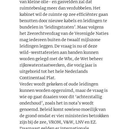
van kleine olie- en gasvelden zal dat
ruimtebeslag meer dan verdubbelen. Het
kabinet wil de ruimte op zee efficiënter gaan
benutten door nieuwe kabels en leidingen te
bundelen in ‘leidingstraten’. Maar volgens
het Zeerechtverdrag van de Verenigde Naties
mag iedereen buiten de twaalf mijlszone
leidingen leggen. De vraag is nu of deze
wild-westtaferelen aan banden kunnen
worden gelegd met de Wbr, de Wet beheer
rijkswaterstaatwerken, die vorig jaar is
uitgebreid tot het hele Nederlands
Continentaal Plat.
Verder wordt gekeken of oude leidingen
kunnen worden opgeruimd, maar de vraag is
wie op gaat draaien voor dit ‘achterstallig
onderhoud’, zoals het in nota’s wordt
genoemd. Beleid komt sowieso moeilijk van
de grond omdat er vier ministeries betrokken
zijn bij de zee, VROM, V&W, LNV en EZ.
Daarnaast gelden er internationale