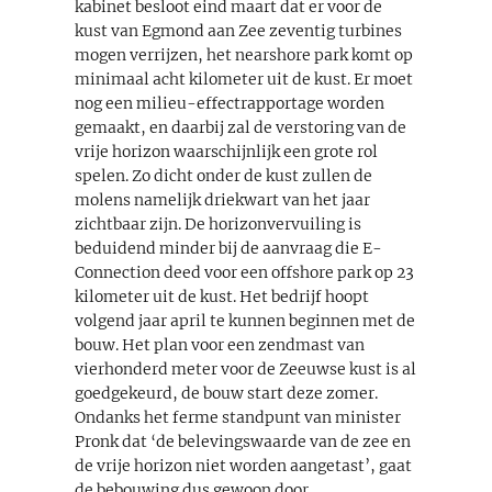
kabinet besloot eind maart dat er voor de
kust van Egmond aan Zee zeventig turbines
mogen verrijzen, het nearshore park komt op
minimaal acht kilometer uit de kust. Er moet
nog een milieu-effectrapportage worden
gemaakt, en daarbij zal de verstoring van de
vrije horizon waarschijnlijk een grote rol
spelen. Zo dicht onder de kust zullen de
molens namelijk driekwart van het jaar
zichtbaar zijn. De horizonvervuiling is
beduidend minder bij de aanvraag die E-
Connection deed voor een offshore park op 23
kilometer uit de kust. Het bedrijf hoopt
volgend jaar april te kunnen beginnen met de
bouw. Het plan voor een zendmast van
vierhonderd meter voor de Zeeuwse kust is al
goedgekeurd, de bouw start deze zomer.
Ondanks het ferme standpunt van minister
Pronk dat ‘de belevingswaarde van de zee en
de vrije horizon niet worden aangetast’, gaat
de bebouwing dus gewoon door.