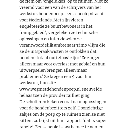
de riem om ‘ongelukjes’ op te ruimen. Niet zo
vreemd voor een van de schrijvers van het
werkstuk hondenpoep, een schoolopdracht
voor Nederlands. Met zijn vieren
enquêteerde ze buurtbewoners in het
‘rampgebied’, vergeleken ze technische
oplossingen en interviewden ze
verantwoordelijk ambtenaar Timo Vlijm die
ze de uitspraak wisten te ontlokken dat
honden ’totaal nutteloos’ zijn: ‘Ze zorgen
alleen maar voor overlast met geblaf en hun
uitwerpselen brengen alleen maar
problemen.’ Ze kregen een 9 voor hun
werkstuk, hun site
www.wegmetdehondenpoep.nl sneuvelde
helaas toen de provider failliet ging.
De scholieren keken vooral naar oplossingen
voor de hondenbezitters zelf. Doorzichtige
zakjes om de poep op te ruimen zien ze niet
zitten, zo blijkt uit hun rapport, ‘dat is super
ranzig’. Een schepje is lastig mee te nemen,