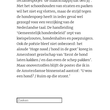
reclamespotjes ‘de maatschappij dat ben jij’.
Met het schoonhouden van straten en parken
wil het niet erg vlotten, maar de strijd tegen
de hondenpoep heeft in ieder geval wel
gezorgd voor een verrijking van de
Nederlandse taal. De handleiding
‘Gemeentelijk hondenbeleid’ rept van
kwispelroutes, hondenhaltes en poepzuigers.
Ook de poëzie bleef niet onberoerd: het
aloude ‘Hoge nood / hond in de goot’ kreeg in
Amersfoort gezelschap van ‘Eerst de hond
laten kakken / en dan even de schep pakken’.
Maar onovertroffen blijft de poster die ik in
de Amsterdamse binnenstad aantrof: ‘U wou
een hond? / Ruim op die stront.’
Zoeken