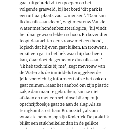
gaat uitgebreid zitten poepen op het
volgende grasveld, bij het bord ‘dit park is
een uitlaatplaats voor … mensen’. ‘Daar kan
ik dus niks aan doen’, zegt mevrouw Van de
Water met hondenbezitterslogica, ‘hij vindt
het daar gewoon lekker schoon. En bovendien
loopt daarachter een vrouw met een hond,
logisch dat hij even gaat kijken. En trouwens,
er zit een gat in het hek waar hij doorheen
kan, daar doet de gemeente dus niks aan.’
‘Ik heb toch niks bij me’, zegt mevrouw Van
de Water als de inmiddels teruggekeerde
Jelle voorzichtig informeert of ze het ook op
gaat ruimen. Maar het aanbod om zíjn plastic
zakje dan maar te gebruiken, kan ze niet
afslaan en met een schuinse blik op mijn
opschrijfboekje gaat ze aan de slag. Als ze
terugkomt stort haar Bruno zich, als om
wraak te nemen, op zijn Roderick. De praktijk
blijkt een stuk heikeler dan in de gelikte