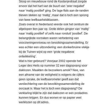
Sloop en nieuwbouw rond de Kastanjestraat zorgde
ervoor dat het hart van de buurt van ‘zeer negatief’
naar ‘matig positief’ ging. De lage flats aan de randen
bleven steken op ‘matig’, maar dat is toch een sprong
van twee leefbaarheidklassen.
Zoals overal in Nederland veerde ook het centrum de
afgelopen tien jaar op. Grote delen gingen van ‘matig’
naar ‘matig positief’ of zelfs naar ronduit ‘positief’. De
belangrijkste oorzaken waren verbetering van
voorzieningenniveau en bevolkingssamenstelling. Er
was echter een uitzondering: een donkerbruine vlekje
bij de Tuinen wijst op een ‘grote negatieve
ontwikkeling’.
Wat is hier gebeurd? Voorjaar 2002 opende het
Leger des Heils op nummer 32 een dagopvang voor
daklozen. Maakten de bezoekers amok? Nee, van
een afname van de veiligheid is volgens de cijfers
geen sprake, de leefbaarometer geeft aan dat
verslechtering van de bevolkingssamenstelling de
oorzaak is. Maar het is toch een dagopvang? De
verklaring blijkt te zijn dat daklozen er een postadres
kunnen krijgen. En dus wonen er op papier veel
werklozen op dit adres.