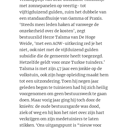
met zonnepanelen op veertig- tot
vijftigduizend gulden, ruim het dubbele van
een standaardhuisje van Gamma of Praxis.
‘Steeds meer leden haken af vanwege de
onzekerheid over de kosten’, zegt
bestuurslid Herre Talsma van De Hoge
Weide, ‘met een AOW-uitkering red je het
niet, ook niet met de vijfduizend gulden
subsidie die de gemeente heeft toegezegd.
Hetzelfde geldt voor onze Turkse tuinders.’
Talsma is met zijn 47 jaar een jonkie op de
volkstuin, ook zijn hoge opleiding maakt hem
tot een uitzondering. Toen hij negen jaar
geleden begon te tuinieren had hij zich heilig
voorgenomen om geen bestuurswerk te gaan
doen. Maar vorig jaar ging hij toch door de
knieën: de oude bestuursgarde was dood,
ziek of weg en hij kon het niet over zijn hart
verkrijgen om zijn medetuiniers te laten
stikken. ‘Ons uitgangspunt is “nieuw voor