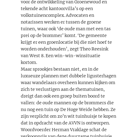
voor de ontwikkeling van Groenewoud en
tekende acht kantoorvilla’s op een
volkstuinencomplex. Advocaten en
notarissen werken er tussen de groene
tuinen, waar ook ‘de oude man met een tas
prei op de brommer’ komt. ‘De gemeente
krijgt er een groenlocatie bij die niet hoef te
worden onderhouden’, zegt Theo Reesink
van West 8. Een win-win-winsituatie
kortom.
Maar sprookjes bestaan niet, en in de
luxueuze plannen met dubbele ligusterhagen
waar wandelaars overheen kunnen kijken om
zich te verlustigen aan de thematuinen,
dreigt dan ook een groep buiten boord te
vallen: de oude mannen op de brommers die
nu nog een tuin op De Hoge Weide hebben. Ze
zijn verplicht om zo’n wit tuinhuisje te kopen
dat in opdracht van de AVVN is ontworpen.
Woordvoerder Herman Vraklage schat de
verkoopprijs van deze duurzame tuinhuisje