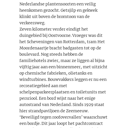
Nederlandse plantensoorten een veilig
heenkomen gezocht. Getsjilp en gekwek
klinkt uit boven de bromtoon van de
verkeersweg.
Zeven kilometer verder eindigt het
duingebied bij Oostvoorne. Vroeger was dit
het Scheveningen van Rotterdam, tram Het
Moordenaartje bracht badgasten tot op de
boulevard. Nog steeds hebben de
familiehotels zwier, maar ze liggen al bijna
vijftig jaar aan een binnenmeer, met uitzicht
op chemische fabrieken, olietanks en
windturbines. Bouwvakkers leggen er nu een
recreatiegebied aan met
schelpenparkeerplaatsen en toiletunits met
persriool. Een bord wijst naar het enige
autostrand van Nederland. Sinds 1929 staat
hier strandpaviljoen de Zeemeeuw.
‘Beveiligd tegen roofovervallen’ waarschuwt
een bordje. Dit jaar loopt het pachtcontract