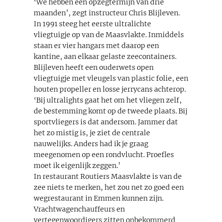
‘We hebben een opzegtermijn van drie
maanden’, zegt instructeur Chris Blijleven.
In 1991 steeg het eerste ultralichte
vliegtuigje op van de Maasvlakte. Inmiddels
staan er vier hangars met daarop een
kantine, aan elkaar gelaste zeecontainers.
Blijleven heeft een ouderwets open
vliegtuigje met vleugels van plastic folie, een
houten propeller en losse jerrycans achterop.
‘Bij ultralights gaat het om het vliegen zelf,
de bestemming komt op de tweede plaats. Bij
sportvliegers is dat andersom. Jammer dat
het zo mistig is, je ziet de centrale
nauwelijks. Anders had ik je graag
meegenomen op een rondvlucht. Proefles
moet ik eigenlijk zeggen.’
In restaurant Routiers Maasvlakte is van de
zee niets te merken, het zou net zo goed een
wegrestaurant in Emmen kunnen zijn.
Vrachtwagenchauffeurs en
vertegenwoordigers zitten onbekommerd