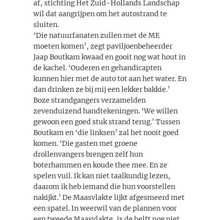
af, stichting Het Zuid-Hollands Landschap
wil dat aangrijpen om het autostrand te
sluiten.
‘Die natuurfanaten zullen met de ME
moeten komen’, zegt paviljoenbeheerder
Jaap Boutkam kwaad en gooit nog wat hout in
de kachel. ‘Ouderen en gehandicapten
kunnen hier met de auto tot aan het water. En
dan drinken ze bij mij een lekker bakkie.’
Boze strandgangers verzamelden
zevenduizend handtekeningen. ‘We willen
gewoon een goed stuk strand terug.’ Tussen
Boutkam en ‘die linksen’ zal het nooit goed
komen. ‘Die gasten met groene
drollenvangers brengen zelf hun
boterhammen en koude thee mee. En ze
spelen vuil. Ik kan niet taalkundig lezen,
daarom ik heb iemand die hun voorstellen
nakijkt.’ De Maasvlakte lijkt afgesmeerd met
een spatel. In weerwil van de plannen voor
een tweede Maasvlakte, is de helft nog niet