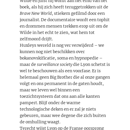
Wilde en juist hij wordt aan het eind van het
boek, als hij zich heeft teruggetrokken uit de
Brave New World
, stiekem gefilmd door een
journalist. De documentaire wordt een tophit
en drommen mensen trekken erop uit om de
Wilde in het echt te zien, wat hem tot
zelfmoord drijft.
Huxleys wereld is nog ver verwijderd – we
kunnen nog niet beschikken over
bokanovskificatie, soma en hypnopedie –
maar de
surveillance society
die Lyon schetst is
wel te beschouwen als een voorfase. Er is
helemaal geen Big Brother die al onze gangen
volgt en ons permanent in de gaten houdt,
maar we leven wel binnen een
toezichtsysteem dat ons aan alle kanten
pampert. Blijf onder de warme
technologische deken en er zal je niets
gebeuren, maar wee degene die zich buiten
de omhulling waagt.
Terecht wijst Lyon op de Franse oorsprong