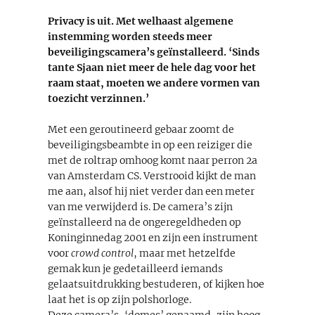
Privacy is uit. Met welhaast algemene
instemming worden steeds meer
beveiligingscamera’s geïnstalleerd. ‘Sinds
tante Sjaan niet meer de hele dag voor het
raam staat, moeten we andere vormen van
toezicht verzinnen.’
Met een geroutineerd gebaar zoomt de
beveiligingsbeambte in op een reiziger die
met de roltrap omhoog komt naar perron 2a
van Amsterdam CS. Verstrooid kijkt de man
me aan, alsof hij niet verder dan een meter
van me verwijderd is. De camera’s zijn
geïnstalleerd na de ongeregeldheden op
Koninginnedag 2001 en zijn een instrument
voor
crowd control
, maar met hetzelfde
gemak kun je gedetailleerd iemands
gelaatsuitdrukking bestuderen, of kijken hoe
laat het is op zijn polshorloge.
Deze camera’s, ‘domes’ genaamd, zijn hoog