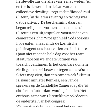
liefdevolle zus die alles van je mag weten. ‘Af
en toe is de wereld in de ban van een
collectieve dwaling’, zegt rechtsfilosoof Paul
Cliteur, ‘in de jaren zeventig en tachtig was
dat de privacy. De bescherming daarvan
begon religieuze vormen aan te nemen.’
Cliteur is een uitgesproken voorstander van
cameratoezicht: ‘Vroeger hield Gods oog ons
in de gaten, maar sinds de kosmische
politieagent ons is ontvallen en sinds tante
Sjaan niet meer de hele dag voor het raam
staat, moeten we andere vormen van
toezicht verzinnen. In het openbare domein
zie ik geen enkel bezwaar tegen camera’s: als
ík iets mag zien, dan een camera ook.’ Cliteur
is, naast minister Remkes, een van de
sprekers op de Landelijke Cameradag die 30
oktober in Rotterdam wordt gehouden. Het
enthousiasme van Cliteur klinkt ook door in
de ondertitel van het congres:
‘Cameratoezicht, wat brengt het ons, wat