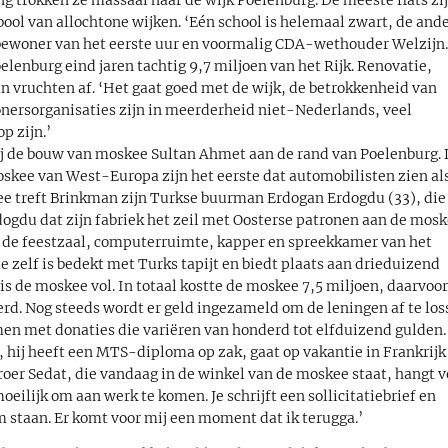
ol van allochtone wijken. ‘Eén school is helemaal zwart, de and
 bewoner van het eerste uur en voormalig CDA-wethouder Welzijn
elenburg eind jaren tachtig 9,7 miljoen van het Rijk. Renovatie,
n vruchten af. ‘Het gaat goed met de wijk, de betrokkenheid van
ersorganisaties zijn in meerderheid niet-Nederlands, veel
p zijn.’
j de bouw van moskee Sultan Ahmet aan de rand van Poelenburg.
skee van West-Europa zijn het eerste dat automobilisten zien al
e treft Brinkman zijn Turkse buurman Erdogan Erdogdu (33), die 
dogdu dat zijn fabriek het zeil met Oosterse patronen aan de mos
ch de feestzaal, computerruimte, kapper en spreekkamer van het
zelf is bedekt met Turks tapijt en biedt plaats aan drieduizend
s de moskee vol. In totaal kostte de moskee 7,5 miljoen, daarvoo
rd. Nog steeds wordt er geld ingezameld om de leningen af te los
en met donaties die variëren van honderd tot elfduizend gulden.
, hij heeft een MTS-diploma op zak, gaat op vakantie in Frankrijk
 broer Sedat, die vandaag in de winkel van de moskee staat, hangt v
moeilijk om aan werk te komen. Je schrijft een sollicitatiebrief en
m staan. Er komt voor mij een moment dat ik terugga.’