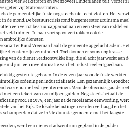
stad vier Kerkstraten en evenzoveel Lindenlanen telt. Verder zi
vergeten vijf Stationsstraten.
ds de gemeentelijke fusie nog steeds niet echt vlotten. Het verwi
r in de mond. De bestuurscrisis rond burgemeester Bruinsma maa
roffen een verrot bestuursapparaat aan en een sfeer van roddel en
 het veld ruimen. In haar voetspoor vertrokken ook de
n ambtelijke diensten.
oorzitter Ruud Vreeman haalt de gemeente opgelucht adem. He
jke diensten zijn verminderd. Toch komen er soms nog krasse
zing van de dienst Stadsontwikkeling, die al acht jaar werkt aan d
n eind juni een inventarisatie van het industrieel erfgoed aan.
gelukkig gesternte geboren. In de zeven jaar voor de fusie werkten
telijke ordening en industrialisatie. Een gezamenlijk Grondbed
nd voor enorme bedrijventerreinen. Maar de oliecrisis gooide roet
 met een tekort van 120 miljoen gulden. Nog steeds betaalt de
 aflossing voor. In 1975, een jaar na de moeizame eenwording, wer
ele van het Rijk. De lokale belastingen werden verhoogd en het
s schamperden dat ze in ‘de duurste gemeente met het laagste
eesden, werd een nieuw stadscentrum gepland in de polder