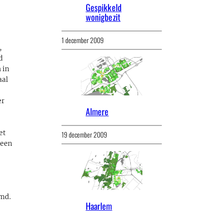
Gespikkeld
wonigbezit
n
1 december 2009
,
d
 in
aal
er
Almere
et
19 december 2009
 een
rmd.
Haarlem