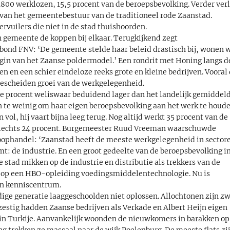
.800 werklozen, 15,5 procent van de beroepsbevolking. Verder verl
 van het gemeentebestuur van de traditioneel rode Zaanstad.
ervuilers die niet in de stad thuishoorden.
n gemeente de koppen bij elkaar. Terugkijkend zegt
ebond FNV: ‘De gemeente stelde haar beleid drastisch bij, wonen 
egin van het Zaanse poldermodel.’ Een rondrit met Honing langs d
en en een schier eindeloze reeks grote en kleine bedrijven. Vooral
bescheiden groei van de werkgelegenheid.
e procent weliswaar beduidend lager dan het landelijk gemiddel
 te weinig om haar eigen beroepsbevolking aan het werk te houde
ol, hij vaart bijna leeg terug. Nog altijd werkt 35 procent van de
at slechts 24 procent. Burgemeester Ruud Vreeman waarschuwde
oophandel: ‘Zaanstad heeft de meeste werkgelegenheid in sector
t: de industrie. En een groot gedeelte van de beroepsbevolking i
e stad mikken op de industrie en distributie als trekkers van de
ze op een HBO-opleiding voedingsmiddelentechnologie. Nu is
en kenniscentrum.
dige generatie laaggeschoolden niet oplossen. Allochtonen zijn z
zestig hadden Zaanse bedrijven als Verkade en Albert Heijn eigen
 in Turkije. Aanvankelijk woonden de nieuwkomers in barakken op
g trokken ze massaal naar de wijk Poelenburg. De meeste flats zi