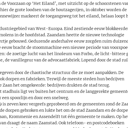
in de Voorzaan op ‘Het Eiland’, met uitzicht op de schoorstenen va
hier de grote loodsen van de houtzagerijen, in oktober worden de
onnewijzer markeert de toegangsweg tot het eiland, helaas loopt h
industriegebied van West-Europa. Eind zestiende eeuw blokkeerde
molens in de hoofdstad. Zaandam heette de nieuwe technologie
ertje gebouwd. Gedurende anderhalve eeuw zorgden ruim duizen
ge eeuw bracht de stoommachine een nieuwe periode van voorspoe
en: de zoetige lucht van het linoleum van Forbo, de licht-bittere 
, de vanillegeur van de advocaatfabriek. Lopend door de stad rui
egeven door de chaotische structuur die ze moet aanpakken. De
ok dorpen en fabrieken. Terwijl de meeste steden hun bedrijven
e Zaan het omgekeerde: bedrijven drukten de stad terug.
 stadhuis ligt ver buiten het centrum en de langgerekte gemeent
 een spoorlijn en door een snelweg.
59 is zeven keer vergeefs geprobeerd om de gemeenten rond de Za
an de dorpen gebroken en lukte het om de stad Zaandam en de dorp
aan, Krommenie en Assendelft tot één gemeente te maken. Op he
rvan draagt de naam Zaanstad. Ook telefoon- en postcodeboeken