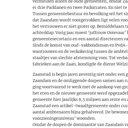
vermelden alleen de oude gemeenten, omdat Zaan
er drie Parklanen en twee Parkstraten. En niet te 
Tussen gemeentebestuur en bevolking wil het sin
dat Zaandam wordt voorgetrokken ligt velen voo
het vertrouwen er niet groter op. Bemiddelaars t
achterklap. Vorig jaar moest ‘juffrouw Ooievaar’
gemeentesecretaris en een aantal directeuren va
Sinds de komst van oud-vakbondsman en PvdA-v
wantrouwen en de verkokering tussen de ambteli
staaltjes van slechte afstemming voor. Tot verba
fabrieken aan de Zaan, kondigde de dienst Welzij
Zaanstad is begin jaren zeventig niet onder een 
Zaandam en de omliggende dorpen samen aan ruim
ging voortvarend te werk met de aankoop van gro
het eten en de nieuwe gemeente werd opgezadeld
gemeente hier jaarlijks 8,5 miljoen aan rente en
Zaanstad een artikel-twaalfgemeente onder curat
aantal ambtenaren bijna gehalveerd. De bewoner
voorzieningenniveau’ woonden.
Omdat de dorpen de dominantie van Zaandam vr