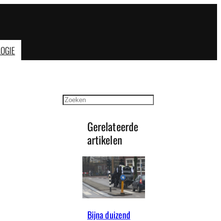
OGIE
Zoeken
Gerelateerde
artikelen
n
Bijna duizend