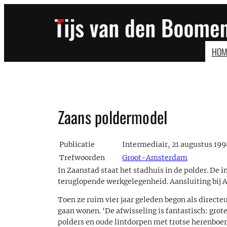
Ga
naar
de
inhoud
HOM
Zaans poldermodel
Publicatie
Intermediair, 21 augustus 19
Trefwoorden
Groot-Amsterdam
In Zaanstad staat het stadhuis in de polder. De
teruglopende werkgelegenheid. Aansluiting bij
Toen ze ruim vier jaar geleden begon als direct
gaan wonen. ‘De afwisseling is fantastisch: grot
polders en oude lintdorpen met trotse herenboerd