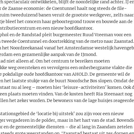
spectaculair ontwikkelen, blijft de noordelijke rand achter. IJ e
 de Zaanse economie: de Coentunnel haalt nog steeds de file-
 ruim tweeduizend banen veruit de grootste werkgever, zelfs naar
tje bleef het concern haar geboortegrond trouw en bouwde aan de
istributiecentrum en een nieuw hoofdkantoor.
hiphol en de Randstad pleit burgemeester Ruud Vreeman voor een
en tweede Coentunnel en doortrekking van de metro naar Zaanstad
an het Noordzeekanaal vanaf het Amsterdamse westelijk havenge
terdam een gezamenlijke aanpak van de IJmond.
ad niet alleen af. Om het centrum te bereiken moeten
ukke weg oversteken en vervolgens een onherbergzame vlakte die
e pokdalige oude hoofdkantoor van AHOLD. De gemeente wil de
n het laatste stukje van de buurt Noordsche Bos slopen. Omdat de
staat nu al leeg – moeten hier ‘leisure-activiteiten’ komen. Ook 
een plaats moeten vinden. Van de kosten heeft Ria Steenaart nog
llen het zeker worden. De bewoners van de lage huisjes reageerd
stationsgebied de ‘locatie bij uitstek’ zou zijn voor een nieuw
er vergaderen in de polder, maar in het hart van de stad. Bovend
r en de gemeentelijke diensten – die al lang in Zaandam zetelen
g steeds grote weerstanden op. ‘Zaanstad bestaat uit zes dorpen e