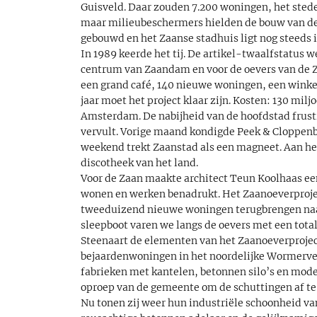
Guisveld. Daar zouden 7.200 woningen, het stede
maar milieubeschermers hielden de bouw van de 
gebouwd en het Zaanse stadhuis ligt nog steeds
In 1989 keerde het tij. De artikel-twaalfstatus
centrum van Zaandam en voor de oevers van de Z
een grand café, 140 nieuwe woningen, een winke
jaar moet het project klaar zijn. Kosten: 130 mil
Amsterdam. De nabijheid van de hoofdstad frust
vervult. Vorige maand kondigde Peek & Cloppenbur
weekend trekt Zaanstad als een magneet. Aan he
discotheek van het land.
Voor de Zaan maakte architect Teun Koolhaas ee
wonen en werken benadrukt. Het Zaanoeverprojec
tweeduizend nieuwe woningen terugbrengen naar
sleepboot varen we langs de oevers met een total
Steenaart de elementen van het Zaanoeverproject
bejaardenwoningen in het noordelijke Wormervee
fabrieken met kantelen, betonnen silo’s en mode
oproep van de gemeente om de schuttingen af t
Nu tonen zij weer hun industriële schoonheid va