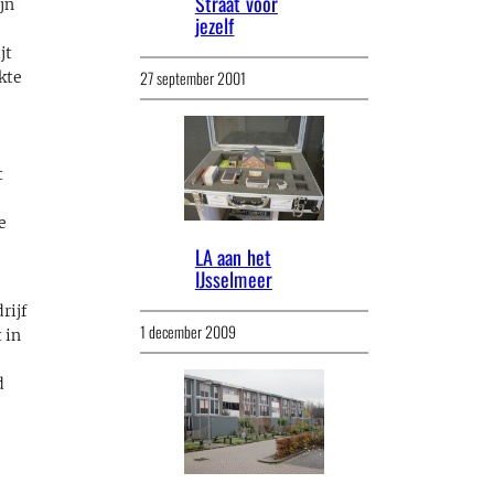
Straat voor
jn
jezelf
jt
27 september 2001
kte
t
e
LA aan het
IJsselmeer
rijf
1 december 2009
 in
d