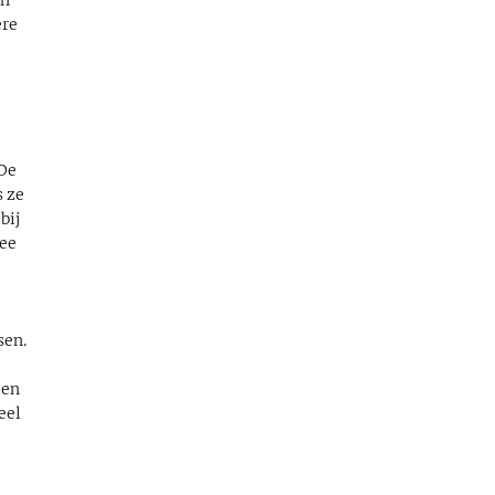
ere
.
 De
s ze
bij
kee
r
sen.
 en
eel