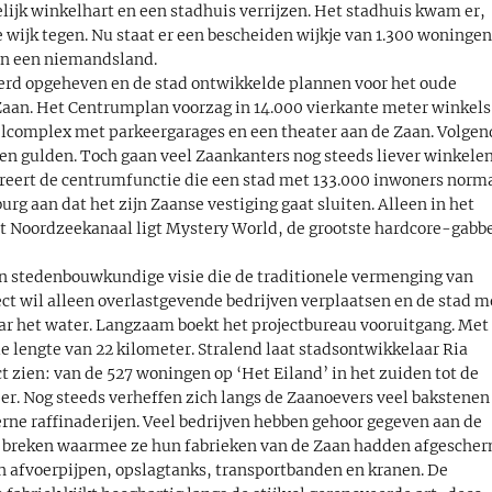
lijk winkelhart en een stadhuis verrijzen. Het stadhuis kwam er,
wijk tegen. Nu staat er een bescheiden wijkje van 1.300 woninge
 in een niemandsland.
 werd opgeheven en de stad ontwikkelde plannen voor het oude
aan. Het Centrumplan voorzag in 14.000 vierkante meter winkels
lcomplex met parkeergarages en een theater aan de Zaan. Volgen
joen gulden. Toch gaan veel Zaankanters nog steeds liever winkelen
reert de centrumfunctie die een stad met 133.000 inwoners norm
g aan dat het zijn Zaanse vestiging gaat sluiten. Alleen in het
t Noordzeekanaal ligt Mystery World, de grootste hardcore-gabb
n stedenbouwkundige visie die de traditionele vermenging van
t wil alleen overlastgevende bedrijven verplaatsen en de stad m
 het water. Langzaam boekt het projectbureau vooruitgang. Met
e lengte van 22 kilometer. Stralend laat stadsontwikkelaar Ria
 zien: van de 527 woningen op ‘Het Eiland’ in het zuiden tot de
r. Nog steeds verheffen zich langs de Zaanoevers veel bakstenen
rne raffinaderijen. Veel bedrijven hebben gehoor gegeven aan de
e breken waarmee ze hun fabrieken van de Zaan hadden afgesche
n afvoerpijpen, opslagtanks, transportbanden en kranen. De