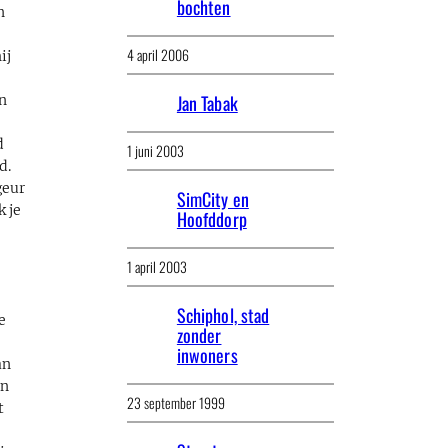
bochten
n
4 april 2006
ij
Jan Tabak
n
d
1 juni 2003
d.
geur
SimCity en
k je
Hoofddorp
1 april 2003
Schiphol, stad
e
zonder
inwoners
an
en
23 september 1999
t