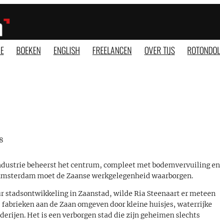
E
BOEKEN
ENGLISH
FREELANCEN
OVER TIJS
ROTONDOL
98
 industrie beheerst het centrum, compleet met bodemvervuiling e
 Amsterdam moet de Zaanse werkgelegenheid waarborgen.
eur stadsontwikkeling in Zaanstad, wilde Ria Steenaart er meteen
e fabrieken aan de Zaan omgeven door kleine huisjes, waterrijke
erijen. Het is een verborgen stad die zijn geheimen slechts