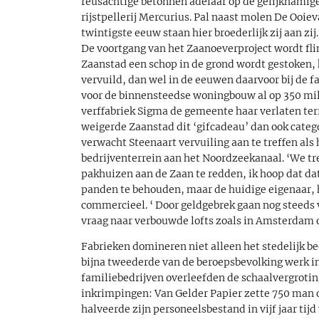
reusachtige betonnen adelaar op de gelijknamige 
rijstpellerij Mercurius. Pal naast molen De Ooi
twintigste eeuw staan hier broederlijk zij aan zij.
De voortgang van het Zaanoeverproject wordt fl
Zaanstad een schop in de grond wordt gestoken, 
vervuild, dan wel in de eeuwen daarvoor bij de f
voor de binnensteedse woningbouw al op 350 milj
verffabriek Sigma de gemeente haar verlaten te
weigerde Zaanstad dit ‘gifcadeau’ dan ook categ
verwacht Steenaart vervuiling aan te treffen als
bedrijventerrein aan het Noordzeekanaal. ‘We tr
pakhuizen aan de Zaan te redden, ik hoop dat da
panden te behouden, maar de huidige eigenaar, h
commercieel. ‘ Door geldgebrek gaan nog steeds 
vraag naar verbouwde lofts zoals in Amsterdam 
Fabrieken domineren niet alleen het stedelijk b
bijna tweederde van de beroepsbevolking werk in
familiebedrijven overleefden de schaalvergroting
inkrimpingen: Van Gelder Papier zette 750 man 
halveerde zijn personeelsbestand in vijf jaar ti