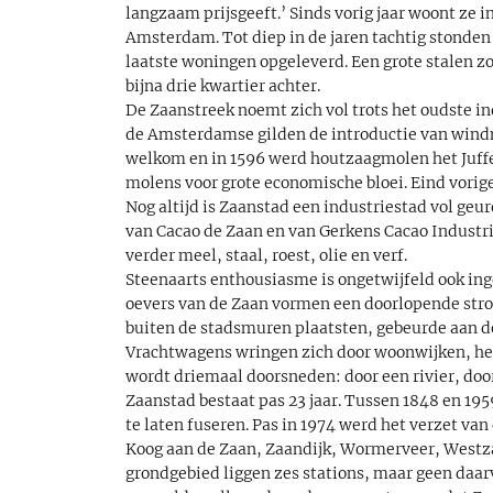
langzaam prijsgeeft.’ Sinds vorig jaar woont ze 
Amsterdam. Tot diep in de jaren tachtig stonden 
laatste woningen opgeleverd. Een grote stalen z
bijna drie kwartier achter.
De Zaanstreek noemt zich vol trots het oudste 
de Amsterdamse gilden de introductie van wind
welkom en in 1596 werd houtzaagmolen het Juff
molens voor grote economische bloei. Eind vori
Nog altijd is Zaanstad een industriestad vol geur
van Cacao de Zaan en van Gerkens Cacao Industrie
verder meel, staal, roest, olie en verf.
Steenaarts enthousiasme is ongetwijfeld ook ing
oevers van de Zaan vormen een doorlopende stro
buiten de stadsmuren plaatsten, gebeurde aan d
Vrachtwagens wringen zich door woonwijken, het
wordt driemaal doorsneden: door een rivier, door
Zaanstad bestaat pas 23 jaar. Tussen 1848 en 19
te laten fuseren. Pas in 1974 werd het verzet v
Koog aan de Zaan, Zaandijk, Wormerveer, Westz
grondgebied liggen zes stations, maar geen daa