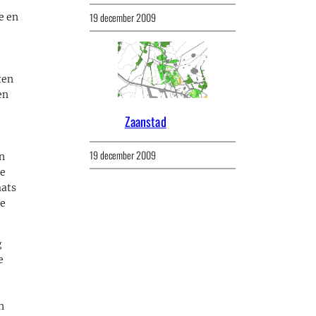
19 december 2009
e en
ten
en
Zaanstad
19 december 2009
an
de
aats
ge
g
e
e
n