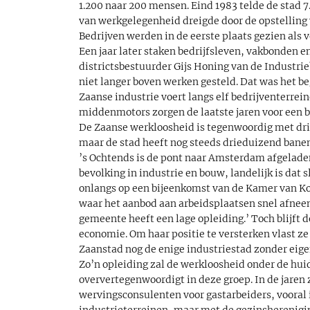
1.200 naar 200 mensen. Eind 1983 telde de stad 7
van werkgelegenheid dreigde door de opstelling
Bedrijven werden in de eerste plaats gezien als v
Een jaar later staken bedrijfsleven, vakbonden e
districtsbestuurder Gijs Honing van de Industri
niet langer boven werken gesteld. Dat was het b
Zaanse industrie voert langs elf bedrijventerrein
middenmotors zorgen de laatste jaren voor een 
De Zaanse werkloosheid is tegenwoordig met dri
maar de stad heeft nog steeds drieduizend banen
’s Ochtends is de pont naar Amsterdam afgeladen v
bevolking in industrie en bouw, landelijk is d
onlangs op een bijeenkomst van de Kamer van K
waar het aanbod aan arbeidsplaatsen snel afneem
gemeente heeft een lage opleiding.’ Toch blijft d
economie. Om haar positie te versterken vlast 
Zaanstad nog de enige industriestad zonder eig
Zo’n opleiding zal de werkloosheid onder de hui
oververtegenwoordigt in deze groep. In de jaren 
wervingsconsulenten voor gastarbeiders, vooral
industrieterreinen, maar met de gezinsherenigin