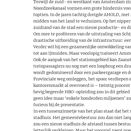
Terwijl de zuid- en westkant van Amsterdam zich 
Noordzeekanaal vormen een grote hindernis voor
toptien. In de jaren tachtig dreigde AHOLD, met
midden van het land te verhuizen. Op het nipper
zuidrand van de stad een nieuw productie- en d
Om mee te profiteren van de uitstraling van Sc
drastische uitbreiding van de infrastructuur: e
Verder wil hij een gezamenlijke ontwikkeling v
tot aan IJmuiden. Maar voorlopig traineert Ams
Ook de aanpak van het stationsgebied kan Zaanst
treinpassagiers nu nog met een loopbrug een dr
wordt gedomineerd door een parkeergarage en d
Provinciale weg omleggen, het spoor verdiepen e
kantorenmarkt al overvoerd is – twintig procent 
hevig begeerde HBO-opleiding zou in dit gebied 
geen idee maar ‘enkele honderden miljoenen’ zu
furieus bij de presentatie.
In een tussenzinnetje van het plan staat dat het 
stadhuis. Het gemeentebestuur zou dan niet lang
zou een nieuw stadhuis de afstand tussen bestuu
letterlijk verkleinen. Maar het voorstel roept no