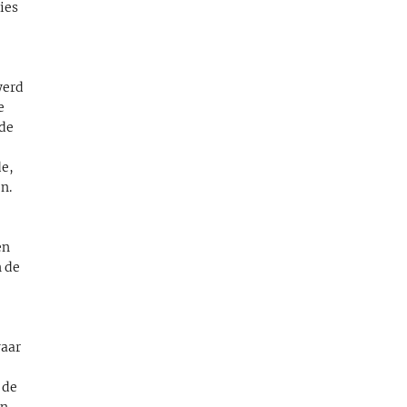
ies
werd
e
 de
de,
n.
en
n de
waar
 de
jn