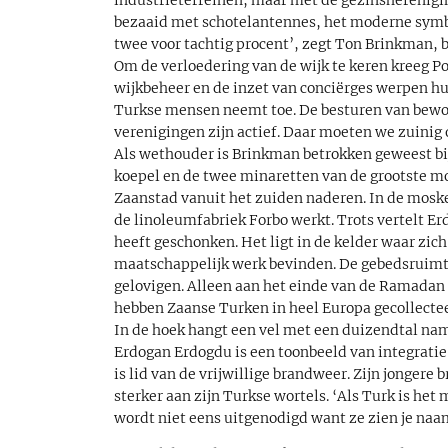
bezaaid met schotelantennes, het moderne symbo
twee voor tachtig procent’, zegt Ton Brinkman,
Om de verloedering van de wijk te keren kreeg Po
wijkbeheer en de inzet van conciërges werpen hu
Turkse mensen neemt toe. De besturen van bewon
verenigingen zijn actief. Daar moeten we zuinig o
Als wethouder is Brinkman betrokken geweest bi
koepel en de twee minaretten van de grootste mo
Zaanstad vanuit het zuiden naderen. In de moske
de linoleumfabriek Forbo werkt. Trots vertelt Er
heeft geschonken. Het ligt in de kelder waar zi
maatschappelijk werk bevinden. De gebedsruimte 
gelovigen. Alleen aan het einde van de Ramadan i
hebben Zaanse Turken in heel Europa gecollectee
In de hoek hangt een vel met een duizendtal nam
Erdogan Erdogdu is een toonbeeld van integratie
is lid van de vrijwillige brandweer. Zijn jongere
sterker aan zijn Turkse wortels. ‘Als Turk is het 
wordt niet eens uitgenodigd want ze zien je naa