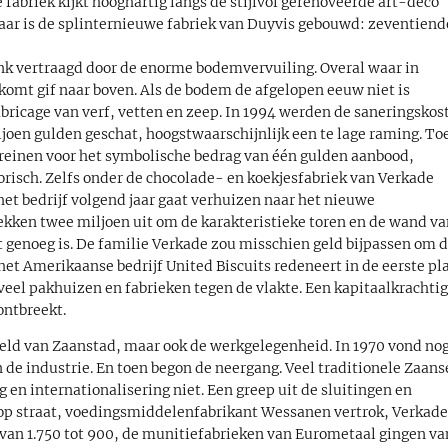
fabriek kijkt hooghartig langs de stijlvol gerenoveerde art-deco
evaar is de splinternieuwe fabriek van Duyvis gebouwd: zeventiend
ink vertraagd door de enorme bodemvervuiling. Overal waar in
komt gif naar boven. Als de bodem de afgelopen eeuw niet is
abricage van verf, vetten en zeep. In 1994 werden de saneringskos
oen gulden geschat, hoogstwaarschijnlijk een te lage raming. To
rreinen voor het symbolische bedrag van één gulden aanbood,
orisch. Zelfs onder de chocolade- en koekjesfabriek van Verkade
 het bedrijf volgend jaar gaat verhuizen naar het nieuwe
ekken twee miljoen uit om de karakteristieke toren en de wand v
t genoeg is. De familie Verkade zou misschien geld bijpassen om 
et Amerikaanse bedrijf United Biscuits redeneert in de eerste pl
veel pakhuizen en fabrieken tegen de vlakte. Een kapitaalkrachti
ontbreekt.
eeld van Zaanstad, maar ook de werkgelegenheid. In 1970 vond no
 de industrie. En toen begon de neergang. Veel traditionele Zaans
 en internationalisering niet. Een greep uit de sluitingen en
op straat, voedingsmiddelenfabrikant Wessanen vertrok, Verkad
jd van 1.750 tot 900, de munitiefabrieken van Eurometaal gingen va