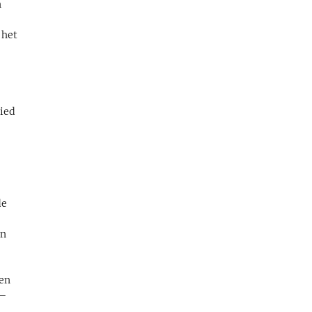
n
 het
.
bied
de
en
ien
 –
n