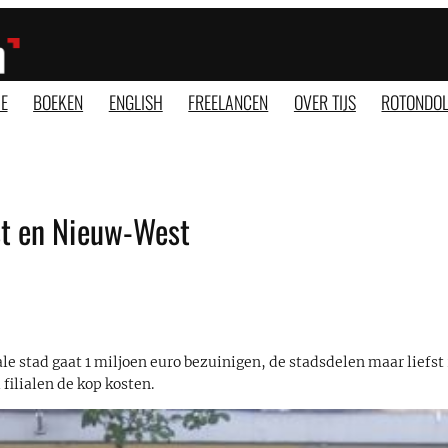
E
BOEKEN
ENGLISH
FREELANCEN
OVER TIJS
ROTONDOL
st en Nieuw-West
e stad gaat 1 miljoen euro bezuinigen, de stadsdelen maar liefst 
 filialen de kop kosten.