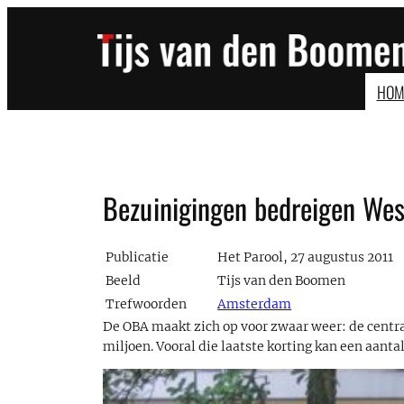
Ga
naar
de
inhoud
HOM
Bezuinigingen bedreigen We
Publicatie
Het Parool, 27 augustus 2011
Beeld
Tijs van den Boomen
Trefwoorden
Amsterdam
De OBA maakt zich op voor zwaar weer: de central
miljoen. Vooral die laatste korting kan een aantal