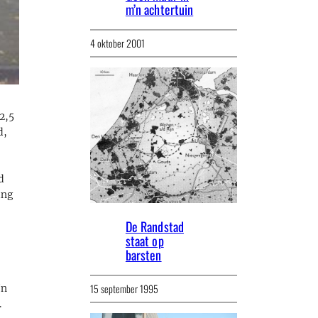
m’n achtertuin
4 oktober 2001
2,5
d,
d
ing
De Randstad
staat op
barsten
15 september 1995
jn
.