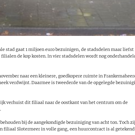
e stad gaat 1 miljoen euro bezuinigen, de stadsdelen maar liefst 
l filialen de kop kosten. In vier stadsdelen wordt nog onderhandel
n november naar een kleinere, goedkopere ruimte in Frankemaheer
heek verdwijnt. Daarmee is tweederde van de opgelegde bezuinig
jk verhuist dit filiaal naar de oostkant van het centrum om de
.
te behouden bij de aangekondigde bezuiniging van acht ton. Toch zi
 filiaal Slotermeer in volle gang, een huurcontract is al getekend