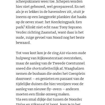
scheepskranen weer toe. Schepen worden
hier niet gebouwd, wel gerepareerd. En net
als je er lekker in de havensfeer zit, stuit je
ineens op een langgerekt plankier dat haaks
op de oever staat: het Keerkringpark. Een
park? Klinkt niet echt naar Tony Soprano.
Verder richting Zaanstad, want daar is het
oude, ruige gevoel van Noord nog het beste
bewaard.
Tot voor kort kon je de ring A10 via een oude
hulpweg van Rijkswaterstaat oversteken,
maar de aanleg van de Tweede Coentunnel
sneed die
shortcut
letterlijk af. Waaghalzen
nemen de busbaan die onder het Coenplein
doorvoert – en genieten en passant van de
tijdelijke duinen die hier verrijzen voor de
aanleg van nieuwe fly-overs – anderen
moeten een flinke omweg maken.
Via een smal dijkje dat tussen de Noorder
IJplas en zijkanaal H loopt, kom je in het