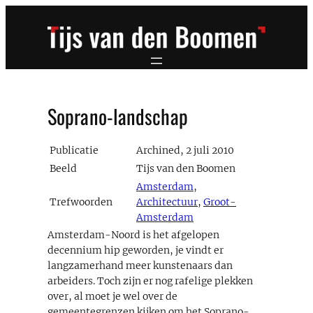
Ga
naar
de
inhoud
Soprano-landschap
Publicatie
Archined, 2 juli 2010
Beeld
Tijs van den Boomen
Amsterdam
,
Trefwoorden
Architectuur
,
Groot-
Amsterdam
Amsterdam-Noord is het afgelopen
decennium hip geworden, je vindt er
langzamerhand meer kunstenaars dan
arbeiders. Toch zijn er nog rafelige plekken
over, al moet je wel over de
gemeentegrenzen kijken om het Soprano-