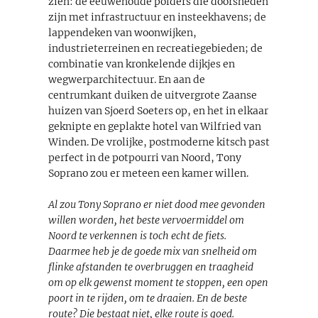
zien: de eeuwenoude polders die doorsneden
zijn met infrastructuur en insteekhavens; de
lappendeken van woonwijken,
industrieterreinen en recreatiegebieden; de
combinatie van kronkelende dijkjes en
wegwerparchitectuur. En aan de
centrumkant duiken de uitvergrote Zaanse
huizen van Sjoerd Soeters op, en het in elkaar
geknipte en geplakte hotel van Wilfried van
Winden. De vrolijke, postmoderne kitsch past
perfect in de potpourri van Noord, Tony
Soprano zou er meteen een kamer willen.
Al zou Tony Soprano er niet dood mee gevonden
willen worden, het beste vervoermiddel om
Noord te verkennen is toch echt de fiets.
Daarmee heb je de goede mix van snelheid om
flinke afstanden te overbruggen en traagheid
om op elk gewenst moment te stoppen, een open
poort in te rijden, om te draaien. En de beste
route? Die bestaat niet, elke route is goed.