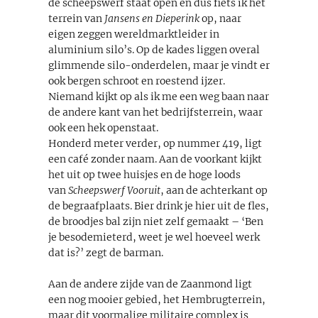
de scheepswerf staat open en dus fiets ik het
terrein van
Jansens en Dieperink
op, naar
eigen zeggen wereldmarktleider in
aluminium silo’s. Op de kades liggen overal
glimmende silo-onderdelen, maar je vindt er
ook bergen schroot en roestend ijzer.
Niemand kijkt op als ik me een weg baan naar
de andere kant van het bedrijfsterrein, waar
ook een hek openstaat.
Honderd meter verder, op nummer 419, ligt
een café zonder naam. Aan de voorkant kijkt
het uit op twee huisjes en de hoge loods
van
Scheepswerf Vooruit
, aan de achterkant op
de begraafplaats. Bier drink je hier uit de fles,
de broodjes bal zijn niet zelf gemaakt – ‘Ben
je besodemieterd, weet je wel hoeveel werk
dat is?’ zegt de barman.
Aan de andere zijde van de Zaanmond ligt
een nog mooier gebied, het Hembrugterrein,
maar dit voormalige militaire complex is