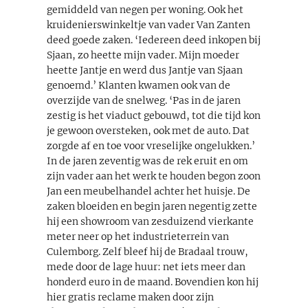
gemiddeld van negen per woning. Ook het
kruidenierswinkeltje van vader Van Zanten
deed goede zaken. ‘Iedereen deed inkopen bij
Sjaan, zo heette mijn vader. Mijn moeder
heette Jantje en werd dus Jantje van Sjaan
genoemd.’ Klanten kwamen ook van de
overzijde van de snelweg. ‘Pas in de jaren
zestig is het viaduct gebouwd, tot die tijd kon
je gewoon oversteken, ook met de auto. Dat
zorgde af en toe voor vreselijke ongelukken.’
In de jaren zeventig was de rek eruit en om
zijn vader aan het werk te houden begon zoon
Jan een meubelhandel achter het huisje. De
zaken bloeiden en begin jaren negentig zette
hij een showroom van zesduizend vierkante
meter neer op het industrieterrein van
Culemborg. Zelf bleef hij de Bradaal trouw,
mede door de lage huur: net iets meer dan
honderd euro in de maand. Bovendien kon hij
hier gratis reclame maken door zijn