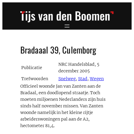
Ga
naar
de
inhoud
Bradaaal 39, Culemborg
NRC Handelsblad, 5
Publicatie
december 2005
Trefwoorden
Snelweg
,
Stad
,
Wegen
Officieel woonde Jan van Zanten aan de
Bradaal, een doodlopend straatje. Toch
moeten miljoenen Nederlanders zijn huis
sinds half november missen. Van Zanten
woonde namelijk in het kleine rijtje
arbeiderswoningen pal aan de A2,
hectometer 81,4.