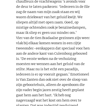
chauffeurs de vrachtwagens ’s avonds voor
de deur te laten parkeren: ‘Iedereen in de file
zag de naam van mijn zaak staan en wij
waren driekwart van het geluid kwijt. We
sliepen altijd met open raam. Goed, op
mistige ochtenden rook je benzinedampen,
maar ik sliep er geen uur minder om.’
Vier van de tien Bradaalse gezinnen zijn weer
vlak bij elkaar komen wonen in een rijtje
tweeonder-eenkappers dat speciaal voor hen
aan de andere kant van Culemborg gebouwd
is. ‘De eerste weken na de verhuizing
moesten we wennen aan het geluid van de
stilte. Maar nu is het echt een paradijs,
iedereen is er op vooruit gegaan.’ Emotioneel
is Van Zanten dan ook niet over de sloop van
zijn geboortehuis, alleen de apenboom die
zijn vader begin jaren zestig heeft geplant
gaat hem aan het hart. ‘Ik heb nog
nagevraagd wat het kost om hem over te
planten. Dat was indertijd zesduizend