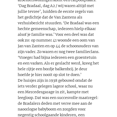
‘Dag Bradaal, dag A2 / wij waren altijd met
jullie tevree’, luidden de eerste regels van
het gedichtje dat de Van Zantens als
verhuisbericht stuurden. ‘De Bradaal was een
hechte gemeenschap, iedereen hielp elkaar
alsof je familie was.’ Voor een deel was dat
ook zo: op nummer 41 woonde een oom van
Jan van Zanten en op 44 de schoonouders van
zijn vader. Zo waren er nog twee familieclans.
‘Vroeger had bijna iedereen een groentetuin
en een varken. Als er geslacht werd, kreeg het
hele rijtje een bordje balkenbrij. Je deur
hoefde je hier nooit op slot te doen.’
De huisjes zijn in 1938 gebouwd omdat de
iets verder gelegen lagere school, waar nu
een Mercedesgarage in zit, kampte met
leegloop. Dat was een succesvolle maatregel:
de Bradalers deden met verve mee aan de
naoorlogse babyboom en zorgden voor
negentig schoolgaande kinderen, een