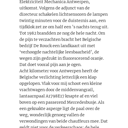
Elektriciteit Mechanica Antwerpen,
uitkomst. Volgens de adjunct van de
directeur schakelen lichtsensoren de lampen
twintig minuten voor de duisternis aan, een
tijdklok zet ze om half een ’s nachts terug uit.
Tot 1982 brandden ze nog de hele nacht. Om
de pijn te verzachten bracht het Belgische
bedrijf De Rouck een landkaart uit met
‘verhoogde nachtelijke leesbaarheid’, de
wegen zijn gedrukt in fluorescerend oranje.
Dat doet vooral pijn aan je ogen.
Acht kilometer voor Antwerpen heeft de
Belgische verlichting letterlijk een klap
opgelopen. Vlak voor mij schoot een kleine
vrachtwagen door de middenvangrail,
lantaarnpaal A1798E17 knapte af en viel
boven op een passerend Mercedesbusje. Als
een geknakte asperge ligt de paal over de
weg, wonderlijk genoeg vallen de
verwondingen van beide chauffeurs mee. Dat
geldt niet voor de verkeerschaos: de hele