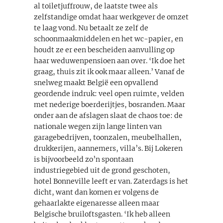
al toiletjuffrouw, de laatste twee als
zelfstandige omdat haar werkgever de omzet
te laag vond. Nu betaalt ze zelf de
schoonmaakmiddelen en het wc-papier, en
houdt ze er een bescheiden aanvulling op
haar weduwenpensioen aan over. ‘Ik doe het
graag, thuis zit ik ook maar alleen.’ Vanaf de
snelweg maakt België een opvallend
geordende indruk: veel open ruimte, velden
met nederige boerderijtjes, bosranden. Maar
onder aan de afslagen slaat de chaos toe: de
nationale wegen zijn lange linten van
garagebedrijven, toonzalen, meubelhallen,
drukkerijen, aannemers, villa’s. Bij Lokeren
is bijvoorbeeld zo’n spontaan
industriegebied uit de grond geschoten,
hotel Bonneville leeft er van. Zaterdags is het
dicht, want dan komen er volgens de
gehaarlakte eigenaresse alleen maar
Belgische bruiloftsgasten. ‘Ik heb alleen