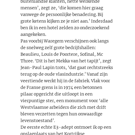
buitenlandse klanten, nette werkende
mensen’, zegt ze, ‘die komen hier graag
vanwege de persoonlijke benadering. Bij
grote ketens kijken ze je niet aan.’ Inderdaad
ben ik in een hotel zelden zo onderzoekend
aangekeken.
Pas voorbij Waregem verschijnen ook langs
de snelweg zelf grote bedrijfshallen:
Beaulieu, Louis de Poortere, Sofinal, Mc
Three. ‘Dit is het Mekka van het tapijt’, zegt
Jean-Paul Lapin trots, ‘dat gaat rechtstreeks
terug op de oude vlasindustrie.’ Vanaf zijn
veertiende werkt hij in de fabriek. Vlak voor
de Franse grens is in 1974 een betonnen
pilaar opgericht die uitloopt in een
vierpuntige ster, een monument voor ‘alle
Westvlaamse arbeiders die zich met drift
bleven verzetten tegen hun onwaardige
levenstoestand’.
De eerste echte E3-adept ontmoet ik op een
opslagplaats van het Kortrijkse