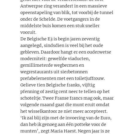
Antwerpse ring verandert in een massieve
opeenstapeling van blik, tot voorbij de tunnel
onder de Schelde. De voetgangers in de
middelste buis komen een stuk sneller
vooruit.
De Belgische E3 is begin jaren zeventig
aangelegd, sindsdien is veel bij het oude
gebleven. Daardoor hangt er een ouderwetse
moderniteit: gewelfde viaducten,
gemillimeterde wegbermen en
wegrestaurants uit sierbetonnen
prefabelementen met een toiletjuffrouw.
Gelieve tien Belgische franks, vijftig
pfenning of zestig cent neer te tellen op het
schoteltje. Twee Franse francs mag ook, maar
volgende maand gaat die munt eruit omdat
het wisselkantoor ze niet meer accepteert.
‘Ik zal blij zijn met de invoering van de Euro,
dan heb ik genoeg aan één potteke voor de
munten’, zegt Maria Haest. Negen jaar is ze