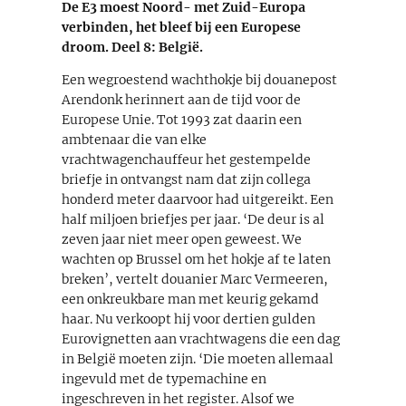
De E3 moest Noord- met Zuid-Europa
verbinden, het bleef bij een Europese
droom. Deel 8: België.
Een wegroestend wachthokje bij douanepost
Arendonk herinnert aan de tijd voor de
Europese Unie. Tot 1993 zat daarin een
ambtenaar die van elke
vrachtwagenchauffeur het gestempelde
briefje in ontvangst nam dat zijn collega
honderd meter daarvoor had uitgereikt. Een
half miljoen briefjes per jaar. ‘De deur is al
zeven jaar niet meer open geweest. We
wachten op Brussel om het hokje af te laten
breken’, vertelt douanier Marc Vermeeren,
een onkreukbare man met keurig gekamd
haar. Nu verkoopt hij voor dertien gulden
Eurovignetten aan vrachtwagens die een dag
in België moeten zijn. ‘Die moeten allemaal
ingevuld met de typemachine en
ingeschreven in het register. Alsof we