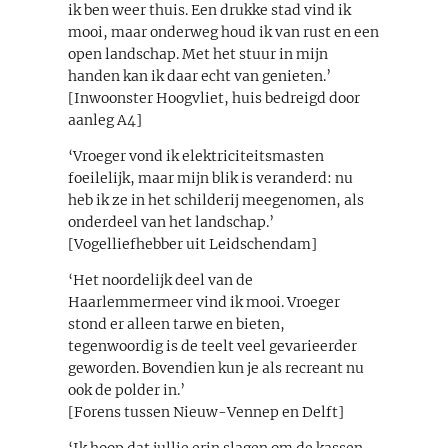
ik ben weer thuis. Een drukke stad vind ik
mooi, maar onderweg houd ik van rust en een
open landschap. Met het stuur in mijn
handen kan ik daar echt van genieten.’
[Inwoonster Hoogvliet, huis bedreigd door
aanleg A4]
‘Vroeger vond ik elektriciteitsmasten
foeilelijk, maar mijn blik is veranderd: nu
heb ik ze in het schilderij meegenomen, als
onderdeel van het landschap.’
[Vogelliefhebber uit Leidschendam]
‘Het noordelijk deel van de
Haarlemmermeer vind ik mooi. Vroeger
stond er alleen tarwe en bieten,
tegenwoordig is de teelt veel gevarieerder
geworden. Bovendien kun je als recreant nu
ook de polder in.’
[Forens tussen Nieuw-Vennep en Delft]
‘Ik hoop dat jullie erin slagen om de kassen