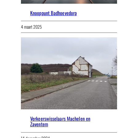
Knooppunt Badhoevedorp
4 maart 2025
Verkeerswisselaars Machelen en
Zaventem