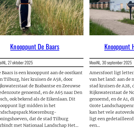
Knooppunt De Baars
Knooppunt 
oiNL,
27 oktober 2025
MooiNL,
30 september 2025
 Baars is een knooppunt aan de oostkant
Amersfoort ligt letter
n Tilburg, hier kruisen de A58, door
van het land: aan de 
jkswaterstaat de Brabantse en Zeeuwse
stad kruisen de A28, 
edenroute genoemd, en de A65 naar Den
Rijkswaterstaat de N
sch, ook bekend als de Eikenlaan. Dit
genoemd, en de A1, di
ooppunt ligt midden in het
Grote Landschappenr
andschapspark Moerenburg-
kan het vele autoverk
ningshoeven, dat de stad Tilburg
ligt een gedetailleer
rbindt met Nationaal Landschap Het…
een…