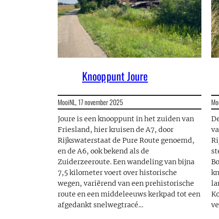
Knooppunt Joure
MooiNL,
17 november 2025
Mo
Joure is een knooppunt in het zuiden van
De
Friesland, hier kruisen de A7, door
va
Rijkswaterstaat de Pure Route genoemd,
Ri
en de A6, ook bekend als de
st
Zuiderzeeroute. Een wandeling van bijna
Bo
7,5 kilometer voert over historische
kn
wegen, variërend van een prehistorische
l
route en een middeleeuws kerkpad tot een
Ko
afgedankt snelwegtracé…
ve