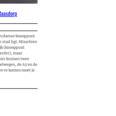
Raasdorp
terdamse knooppunt
e stad ligt. Misschien
ijk (knooppunt
verder), maar
ier kruisen twee
nelwegen, de A5 en de
ov te komen moet je