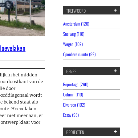
TREFWOORD
Amsterdam (120)
Snelweg (118)
Wegen (102)
Hoevelaken
Openbare ruimte (92)
GENRE
lijk in het midden
noordoostkant van de
Reportage (260)
die door
Column (110)
oorddiagonaal wordt
e bekend staat als
Diversen (102)
oute. Hoevelaken
Essay (93)
eer niet meer aan, er
d ontwerp klaar voor
PROJECTEN