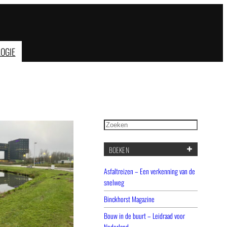
OGIE
Zoeken
BOEKEN
Asfaltreizen – Een verkenning van de
snelweg
Binckhorst Magazine
Bouw in de buurt – Leidraad voor
Nederland