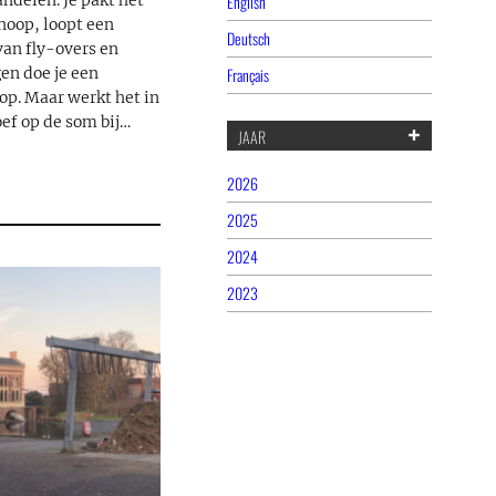
English
delen. Je pakt het
noop, loopt een
Deutsch
an fly-overs en
Français
gen doe je een
op. Maar werkt het in
ef op de som bij…
JAAR
2026
2025
2024
2023