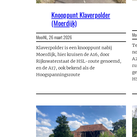
Knooppunt Klaverpolder
(Moerdijk)
Mo
MooiNL,
26 maart 2026
Te
Klaverpolder is een knooppunt nabij
no
Moerdijk, hier kruisen de A16, door
A2
Rijkswaterstaat de HSL-route genoemd,
ru
en de A17, ook bekend als de
ge
Hoogspanningsroute
HS