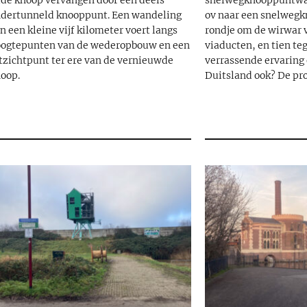
de knoop vervangen door een deels
snelwegknooppuntwan
dertunneld knooppunt. Een wandeling
ov naar een snelwegk
n een kleine vijf kilometer voert langs
rondje om de wirwar v
ogtepunten van de wederopbouw en een
viaducten, en tien te
tzichtpunt ter ere van de vernieuwde
verrassende ervaring 
oop.
Duitsland ook? De pro