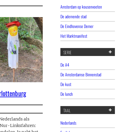
Amsterdam op kousenvoeten
De ademende stad
De Eindhovense Demer
Het Marktmanifest
SERIE
De A4
De Amsterdamse Binnenstad
De kust
rlottenburg
De lunch
TAAL
 Nederlands als
Nederlands
n Nur-Linksfahren: