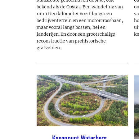
Maasroute genoemd, en de A50, ook
ou
bekend als de Oostas. Een wandeling van
on
ruim tien kilometer voert langs een
va
bedrijventerrein en een motorcrossbaan,
ho
maar vooral langs bossen, hei en
ui
landerijen. En door een grootschalige
kn
reconstructie van prehistorische
grafvelden.
Knooppunt Waterberg