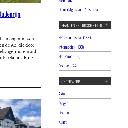
De marktgids voor Amsterdam
udenrijn
KRANTEN EN TIJDSCHRIFTEN
NRC Handelsblad (189)
ste knooppunt van
en de A2, die door
Intermediair (130)
rekvogelroute wordt
Het Parool (56)
ook bekend als de
Diversen (44)
ONDERWERP
Asfalt
Dingen
Diversen
Kunst