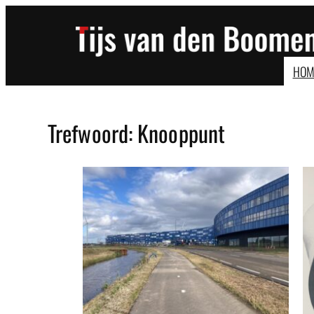
Ga
naar
de
inhoud
HOM
Trefwoord:
Knooppunt