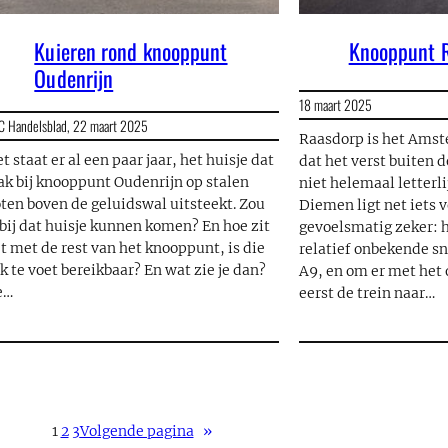
Kuieren rond knooppunt
Knooppunt 
Oudenrijn
18 maart 2025
C Handelsblad,
22 maart 2025
Raasdorp is het Ams
t staat er al een paar jaar, het huisje dat
dat het verst buiten d
ak bij knooppunt Oudenrijn op stalen
niet helemaal letterl
ten boven de geluidswal uitsteekt. Zou
Diemen ligt net iets 
 bij dat huisje kunnen komen? En hoe zit
gevoelsmatig zeker: h
t met de rest van het knooppunt, is die
relatief onbekende s
k te voet bereikbaar? En wat zie je dan?
A9, en om er met het 
e…
eerst de trein naar…
1
2
3
Volgende pagina
»