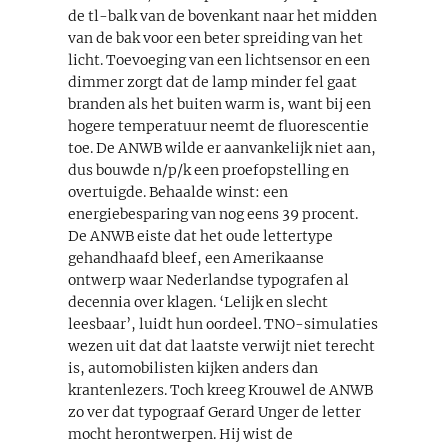
de tl-balk van de bovenkant naar het midden
van de bak voor een beter spreiding van het
licht. Toevoeging van een lichtsensor en een
dimmer zorgt dat de lamp minder fel gaat
branden als het buiten warm is, want bij een
hogere temperatuur neemt de fluorescentie
toe. De ANWB wilde er aanvankelijk niet aan,
dus bouwde n/p/k een proefopstelling en
overtuigde. Behaalde winst: een
energiebesparing van nog eens 39 procent.
De ANWB eiste dat het oude lettertype
gehandhaafd bleef, een Amerikaanse
ontwerp waar Nederlandse typografen al
decennia over klagen. ‘Lelijk en slecht
leesbaar’, luidt hun oordeel. TNO-simulaties
wezen uit dat dat laatste verwijt niet terecht
is, automobilisten kijken anders dan
krantenlezers. Toch kreeg Krouwel de ANWB
zo ver dat typograaf Gerard Unger de letter
mocht herontwerpen. Hij wist de