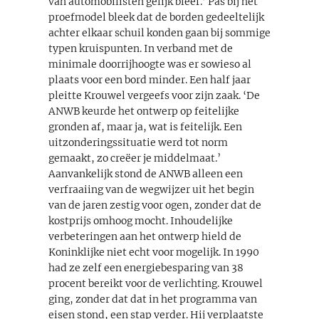
van automobilisten gelijk bleef.’ Pas bij het
proefmodel bleek dat de borden gedeeltelijk
achter elkaar schuil konden gaan bij sommige
typen kruispunten. In verband met de
minimale doorrijhoogte was er sowieso al
plaats voor een bord minder. Een half jaar
pleitte Krouwel vergeefs voor zijn zaak. ‘De
ANWB keurde het ontwerp op feitelijke
gronden af, maar ja, wat is feitelijk. Een
uitzonderingssituatie werd tot norm
gemaakt, zo creëer je middelmaat.’
Aanvankelijk stond de ANWB alleen een
verfraaiing van de wegwijzer uit het begin
van de jaren zestig voor ogen, zonder dat de
kostprijs omhoog mocht. Inhoudelijke
verbeteringen aan het ontwerp hield de
Koninklijke niet echt voor mogelijk. In 1990
had ze zelf een energiebesparing van 38
procent bereikt voor de verlichting. Krouwel
ging, zonder dat dat in het programma van
eisen stond, een stap verder. Hij verplaatste