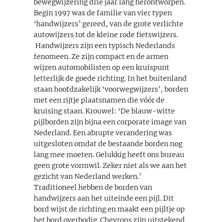
bewegwijzering drie jaar lang herontworpen.
Begin 1997 was de familie van vier typen
‘handwijzers’ gereed, van de grote verlichte
autowijzers tot de kleine rode fietswijzers.
Handwijzers zijn een typisch Nederlands
fenomeen. Ze zijn compact en de armen
wijzen automobilisten op een kruispunt
letterlijk de goede richting. In het buitenland
staan hoofdzakelijk ‘voorwegwijzers’, borden
met een rijtje plaatsnamen die vóór de
kruising staan. Krouwel: ‘De blauw-witte
pijlborden zijn bijna een corporate image van
Nederland. Een abrupte verandering was
uitgesloten omdat de bestaande borden nog
lang mee moeten. Gelukkig heeft ons bureau
geen grote vormwil. Zeker niet als we aan het
gezicht van Nederland werken.’
Traditioneel hebben de borden van
handwijzers aan het uiteinde een pijl. Dit
bord wijst de richting en maakt een pijltje op
het bord overbodig. Chevrons zijn uitstekend