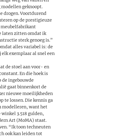
g modellen geknoopt.
te drogen. Voortdurend
nteren op de prestigieuze
e meubelfabrikant
 laten zitten omdat ik
structie sterk genoeg is.”
mdat alles variabel is: de
j elk exemplaar al snel een
at de stoel aan voor- en
onstant. En die hoek is
op de ingebouwde
alië gaat binnenkort de
eker nieuwe moeilijkheden
 te lossen. Die kennis ga
n modelleren, want het
e winkel 3.518 gulden,
dern Art (MoMA) staat.
wen. “Ik toon techneuten
ch ook kan leiden tot