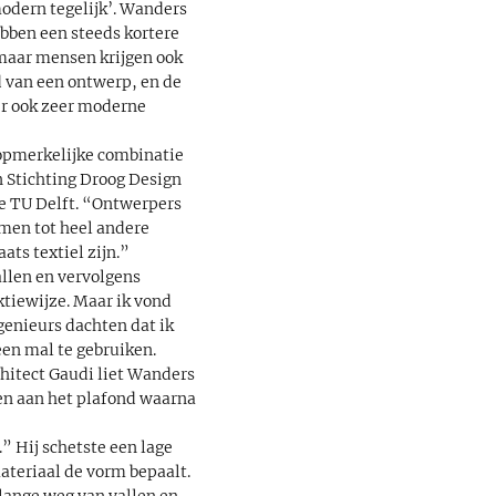
modern tegelijk’. Wanders
ebben een steeds kortere
 maar mensen krijgen ook
 van een ontwerp, en de
er ook zeer moderne
 opmerkelijke combinatie
 Stichting Droog Design
e TU Delft. “Ontwerpers
men tot heel andere
ats textiel zijn.”
llen en vervolgens
ktiewijze. Maar ik vond
genieurs dachten dat ik
een mal te gebruiken.
chitect Gaudi liet Wanders
len aan het plafond waarna
” Hij schetste een lage
materiaal de vorm bepaalt.
 lange weg van vallen en