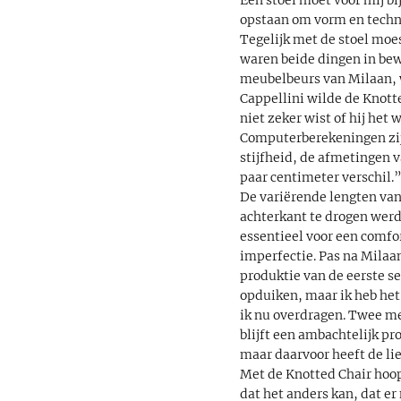
opstaan om vorm en techni
Tegelijk met de stoel moe
waren beide dingen in bew
meubelbeurs van Milaan, w
Cappellini wilde de Knott
niet zeker wist of hij het
Computerberekeningen zijn 
stijfheid, de afmetingen v
paar centimeter verschil.
De variërende lengten van 
achterkant te drogen werd
essentieel voor een comfo
imperfectie. Pas na Milaan
produktie van de eerste s
opduiken, maar ik heb het
ik nu overdragen. Twee m
blijft een ambachtelijk pr
maar daarvoor heeft de l
Met de Knotted Chair hoop
dat het anders kan, dat er 