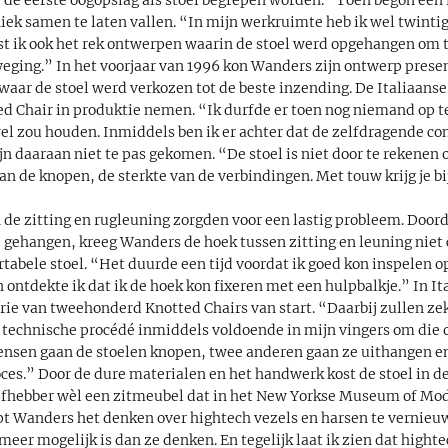
ek samen te laten vallen. “In mijn werkruimte heb ik wel twinti
st ik ook het rek ontwerpen waarin de stoel werd opgehangen om 
eging.” In het voorjaar van 1996 kon Wanders zijn ontwerp prese
aar de stoel werd verkozen tot de beste inzending. De Italiaans
ed Chair in produktie nemen. “Ik durfde er toen nog niemand op te
 wel zou houden. Inmiddels ben ik er achter dat de zelfdragende con
daaraan niet te pas gekomen. “De stoel is niet door te rekenen o
an de knopen, de sterkte van de verbindingen. Met touw krijg je bi
”
de zitting en rugleuning zorgden voor een lastig probleem. Doord
 gehangen, kreeg Wanders de hoek tussen zitting en leuning niet c
rtabele stoel. “Het duurde een tijd voordat ik goed kon inspelen 
 ontdekte ik dat ik de hoek kon fixeren met een hulpbalkje.” In It
erie van tweehonderd Knotted Chairs van start. “Daarbij zullen z
 technische procédé inmiddels voldoende in mijn vingers om die op
ensen gaan de stoelen knopen, twee anderen gaan ze uithangen e
oces.” Door de dure materialen en het handwerk kost de stoel in d
iefhebber wèl een zitmeubel dat in het New Yorkse Museum of Mo
t Wanders het denken over hightech vezels en harsen te vernieu
meer mogelijk is dan ze denken. En tegelijk laat ik zien dat highte