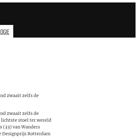
OGIE
and zwaait zelfs de
and zwaait zelfs de
lichtste stoel ter wereld
rs (33) van Wanders
e Designprijs Rotterdam