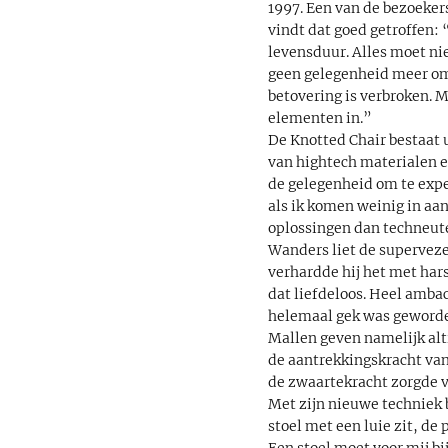
1997. Een van de bezoekers
vindt dat goed getroffen:
levensduur. Alles moet ni
geen gelegenheid meer om 
betovering is verbroken. 
elementen in.”
De Knotted Chair bestaat 
van hightech materialen e
de gelegenheid om te expe
als ik komen weinig in aa
oplossingen dan techneuten
Wanders liet de superveze
verhardde hij het met hars
dat liefdeloos. Heel ambac
helemaal gek was geworden
Mallen geven namelijk alt
de aantrekkingskracht van
de zwaartekracht zorgde v
Met zijn nieuwe techniek 
stoel met een luie zit, de
Een stoel moet voor mij bi