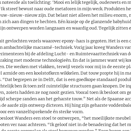
 noteerde als toelichting: ‘Mooi en lelijk tegelijk, ouderwets en 
 “Ik streef bewust naar oude metaforen in mijn werk. Produkten h
euw-nieuw-nieuw zijn. Dat belast niet alleen het milieu enorm,
zich aan dingen te hechten. Eén krasje op de glanzende babyhuid
Mijn ontwerpen worden langzaam en waardig oud. Tegelijk zitten 
uit gevlochten vezels waarover epoxy-hars is gegoten. Het is een
n ambachtelijke macramé-techniek. Vorig jaar kreeg Wanders van
rimenteren bij de afdeling Lucht- en Ruimtevaarttechniek van d
nraking met moderne technologieën. En dat is jammer want wij ko
. Die werken met vlakken, terwijl vezels voor mij in de eerste pla
l armide om een koolstofkern wikkelen. Dat touw propte hij in ma
. “Dat begrepen ze in Delft, dat is een goedkope standaard produ
htelijk ben ik toen zelf ruimtelijke structuren gaan knopen. De in
, zoiets hadden ze nog nooit gezien. Vooral toen ik besloot om g
ijd scherpe randen aan het geharste touw.” Net als de Spaanse ar
 de aarde zijn ontwerp dicteren. Hij hing zijn geharste voddenba
oor een vanzelfsprekende én sterke vorm.
besloot Wanders een stoel te ontwerpen, “het moeilijkste meubel.
 poten ver naar achteren. “Ik geloof niet in de benadering dat het 
j de eerste oogopslag als stoel begrepen worden.” Toen begon een