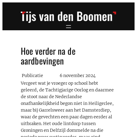
Ga
naar
de
inhoud
Hoe verder na de
aardbevingen
Publicatie
6 november 2024
Vergeet wat je vroeger op school hebt
geleerd, de Tachtigjarige Oorlog en daarmee
de stoot naar de Nederlandse
onafhankelijkheid begon niet in Heiligerlee,
maar bij Garrelsweer aan het Damsterdiep,
waar de gevechten een paar dagen eerder al
uitbraken. Het oude lintdorp tussen
Groningen en Delfzijl dommelde na die
periode weer rustig verder, maar eind