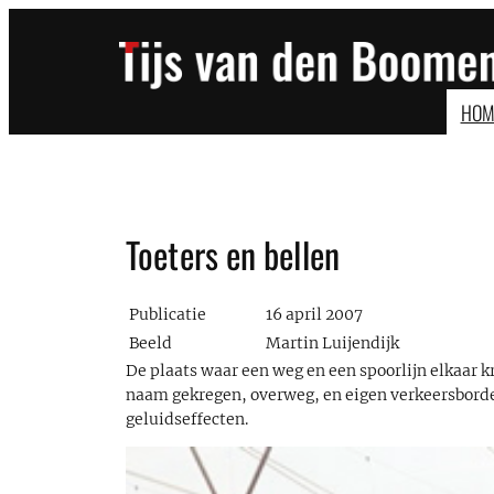
Ga
naar
de
inhoud
HOM
Toeters en bellen
Publicatie
16 april 2007
Beeld
Martin Luijendijk
De plaats waar een weg en een spoorlijn elkaar k
naam gekregen, overweg, en eigen verkeersborden
geluidseffecten.