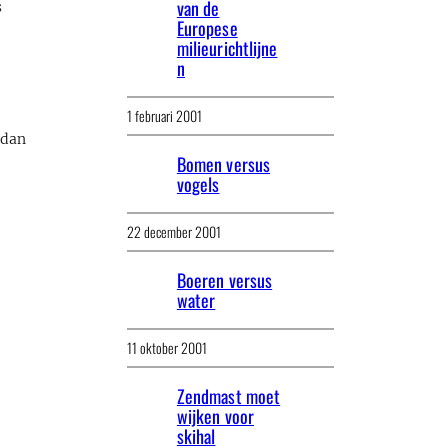
van de
s
Europese
milieurichtlijne
n
1 februari 2001
 dan
Bomen versus
vogels
22 december 2001
Boeren versus
water
11 oktober 2001
Zendmast moet
wijken voor
skihal