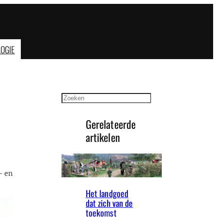
OGIE
Zoeken
Gerelateerde
artikelen
- en
Het landgoed
dat zich van de
toekomst