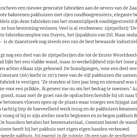
rscheen een nieuwe generatie fabrieken aan de oevers van de Z
rote bakstenen pakhuizen met rijen rondboogvensters, elegante be
els zijn deze fabrieken van het stoomtijdperk voorbijgestreefd 
e hun besteming verloren. Veel is al verdwenen: rijstpellerij ‘De 
e fabriekscomplex van Duyvis, het ijspakhuis van Dil. Maar onda
 – is de Zaanstreek nog steeds een van de best bewaarde industr
igt nog een deel van de rijstpellerijen die tot de Eerste Wereldoor
d lijkt het een vlakke wand, maar in werkelijkheid zijn het losse 
 en achter elkaar zijn gebouwd. De brandgangen, voor een deel ov
 Constant (66) kocht in 1973 twee van de vijf pakhuizen die same
briek te vestigen. ‘Ze stonden al tien jaar leeg en niemand was i
 ze voor een prikkie, ik geneer me nu om het bedrag te noemen.’ A
 grond, maar met de groei van de opdrachten breidde hij uit naar 
de betonnen vloeren open op de plaats waar vroeger een hijsgat zat
ren tachtig liep de hoeveelheid werk terug en de pakhuizen kwamen
vroeg of hij er zijn atelier mocht beginnen en zo begon pakhuis B
De huurders betalen het bouwmateriaal, Constant bouwt de wandj
imte heeft hij het pakhuis met eigen eigen handen verbouwd.
 tweede pakhuis, hij zwemt in de ruimte. Op een van de verdiepin