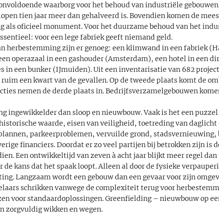
nvoldoende waarborg voor het behoud van industriële gebouwen,
pen tien jaar meer dan gehalveerd is. Bovendien komen de meest
 als oficieel monument. Voor het duurzame behoud van het indust
entieel: voor een lege fabriek geeft niemand geld.
n herbestemming zijn er genoeg: een klimwand in een fabriek (H
een operazaal in een gashouder (Amsterdam), een hotel in een di
 in een bunker (IJmuiden). Uit een inventarisatie van 682 proje
t ruim een kwart van de gevallen. Op de tweede plaats komt de 
ncties nemen de derde plaats in. Bedrijfsverzamelgebouwen kome
g ingewikkelder dan sloop en nieuwbouw. Vaak is het een puzzel 
 historische waarde, eisen van veiligheid, toetreding van daglic
annen, parkeerproblemen, vervuilde grond, stadsvernieuwing, 
ige financiers. Doordat er zo veel partijen bij betrokken zijn is d
en. Een ontwikkeltijd van zeven à acht jaar blijkt meer regel dan
r de kans dat het spaak loopt. Alleen al door de fysieke verpaupe
ting. Langzaam wordt een gebouw dan een gevaar voor zijn omgev
kelaars schrikken vanwege de complexiteit terug voor herbestemm
zen voor standaardoplossingen. Greenfielding – nieuwbouw op ee
an zorgvuldig wikken en wegen.