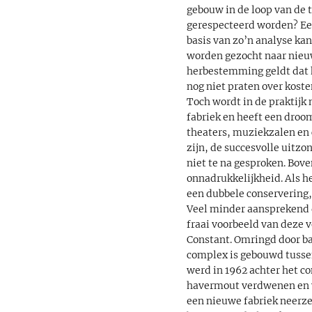
gebouw in de loop van de t
gerespecteerd worden? Een
basis van zo’n analyse ka
worden gezocht naar nieuw
herbestemming geldt dat he
nog niet praten over koste
Toch wordt in de praktijk
fabriek en heeft een droom
theaters, muziekzalen en 
zijn, de succesvolle uitz
niet te na gesproken. Bov
onnadrukkelijkheid. Als h
een dubbele conservering, 
Veel minder aansprekend d
fraai voorbeeld van deze 
Constant. Omringd door ba
complex is gebouwd tussen 
werd in 1962 achter het c
havermout verdwenen en w
een nieuwe fabriek neerzet