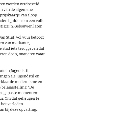
sten worden verdoezeld.
en van de algemene
rijskaartje van sloop
onderd gulden om een volle
tig zijn. Gebouwen laten
n Stigt. Vol vuur betoogt
nten van markante,
e stad iets teruggeven dat
tecten doen, onaneren waar
tonnen Jugendstil
ingen als Jugendstil en
verklaarde modernisme en
 belangstelling. ‘De
n ongepaste momenten
uur. Om dat geheugen te
 het verleden
n bij deze opvatting.