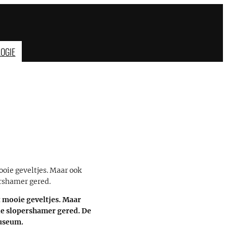
OGIE
ie geveltjes. Maar ook
ershamer gered.
mooie geveltjes. Maar
de slopershamer gered. De
museum.