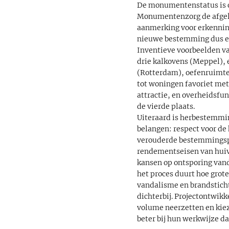
De monumentenstatus is o
Monumentenzorg de afgelo
aanmerking voor erkenning
nieuwe bestemming dus ess
Inventieve voorbeelden va
drie kalkovens (Meppel), 
(Rotterdam), oefenruimtes
tot woningen favoriet me
attractie, en overheidsfu
de vierde plaats.
Uiteraard is herbestemmin
belangen: respect voor de
verouderde bestemmingspl
rendementseisen van huiver
kansen op ontsporing vandi
het proces duurt hoe grote
vandalisme en brandstich
dichterbij. Projectontwik
volume neerzetten en kie
beter bij hun werkwijze d