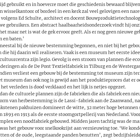
ijd gebruikt en in hoeverre moet die geschiedenis bewaard blijven
 wisselkantoor of bordeel in een kerk zal veel gelovigen een nare
n volgens Ed Schulte, architect en docent Bouwproduktietechnolo
e gebruikers. Een abstract haalbaarheidsonderzoek vindt hij onzi
t maar net is wat de gek ervoor geeft. Als er nog geen nieuwe geb
n en baten.’
 meestal bij de nieuwe bestemming begonnen, en niet bij het gebo
 die hij daarin wil realiseren. Vaak is een museum het eerste ide
cultuurcentra zijn legio. Gevolg is een stroom van plannen die ec
onderingen als de De Pont Textielfabriek in Tilburg en de Wester
endien verliest een gebouw bij de bestemming tot museum zijn ter
et museum dan ook nog is gewijd aan het produktieproces dat er o
het verleden is dood verklaard en het lijk is netjes opgezet.
an de culturele plannen zijn de fabrieken die als fabriek een ni
vorm van herbestemming is de Lassi-fabriek aan de Zaanwand, na
kstenen pakhuizen domineert de witte, 32 meter hoge betonnen si
1893 en 1913 als de eerste stoomgortpellerij van Nederland. Voor 
omplex een noodfabriek gebouwd. Midden jaren tachtig was de mar
as het gebouw voor snelkookrijst aan vernieuwing toe. ‘We kond
ten of de oude, leegstaande panden benutten’, zegt bedrijfsleide