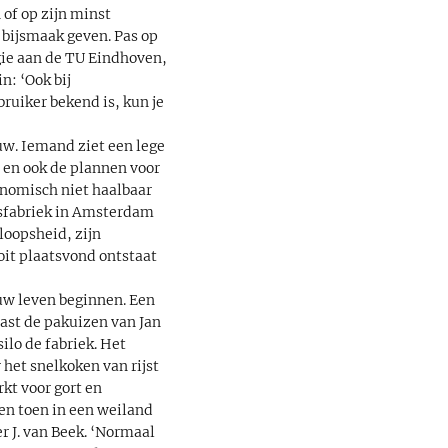
 of op zijn minst
 bijsmaak geven. Pas op
gie aan de TU Eindhoven,
n: ‘Ook bij
ruiker bekend is, kun je
uw. Iemand ziet een lege
e en ook de plannen voor
onomisch niet haalbaar
gasfabriek in Amsterdam
loopsheid, zijn
oit plaatsvond ontstaat
euw leven beginnen. Een
ast de pakuizen van Jan
lo de fabriek. Het
het snelkoken van rijst
kt voor gort en
en toen in een weiland
r J. van Beek. ‘Normaal