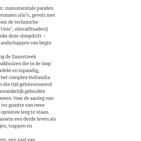
aan: monumentale panden
tonnen silo’s, gevels met
door de technische
Unie’, olieraffinaderij
nks deze sloopdrift –
ielandschappen van begin
log de Zaanstreek
pakhuizen die in de loop
erdekt en inpandig,
n het complex Hollandia
n die tijd geïnteresseerd
anvankelijk gebruikte
boven. Voor de aanleg van
 ter grootte van twee
 opnieuw leeg te staan.
assein een derde leven als
es, trappen en
gen, een zaal van