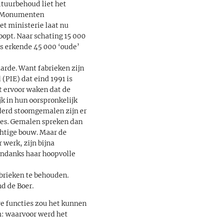
ltuurbehoud liet het
it Monumenten
et ministerie laat nu
opt. Naar schating 15 000
s erkende 45 000 ‘oude’
aarde. Want fabrieken zijn
(PIE) dat eind 1991 is
t ervoor waken dat de
 in hun oorspronkelijk
nderd stoomgemalen zijn er
es. Gemalen spreken dan
chtige bouw. Maar de
 werk, zijn bijna
ondanks haar hoopvolle
brieken te behouden.
d de Boer.
e functies zou het kunnen
n: waarvoor werd het