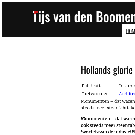
Ga
naar
de
inhoud
HOM
Hollands glorie
Publicatie
Interme
Trefwoorden
Archite
Monumenten – dat waren a
steeds meer steenfabrieke
Monumenten – dat waren 
ook steeds meer steenfab
‘wortels van de industri