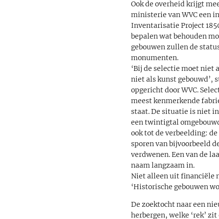
Ook de overheid krijgt mee
ministerie van WVC een i
Inventarisatie Project 185
bepalen wat behouden moet
gebouwen zullen de statu
monumenten.
‘Bij de selectie moet niet
niet als kunst gebouwd’, s
opgericht door WVC. Selec
meest kenmerkende fabrie
staat. De situatie is nie
een twintigtal omgebouw
ook tot de verbeelding: d
sporen van bijvoorbeeld de
verdwenen. Een van de la
naam langzaam in.
Niet alleen uit financiël
‘Historische gebouwen wo
De zoektocht naar een ni
herbergen, welke ‘rek’ zi