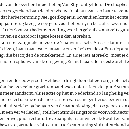
 van de overheid moet het bij Van Stigt ontgelden: ‘De sloopko
den toegerekend aan de nieuwbouw in plaats van ten laste te kom
 dat herbestemming veel goedkoper is. Bovendien komt het echte p
ijf jaar terug kreeg je nog geld voor het puin, nu betaal je zevenh
n.’ Hierdoor kan bodemvervuiling voor hergebruik soms zelfs guns
raven en daardoor lagere kosten dan afbreken.
ijn niet zaligmakend voor de ‘chauvinistische Amsterdammer’ Va
afblijven, laat staan wat er staat. Mensen hebben de oriëntatiepu
, die bestrijden de onzekerheid. En als je iets afbreekt, moet je d
uctuur en opbouw van de omgeving. En niet zoals de meeste archi
entiende eeuw groeit. Het besef dringt door dat een originele be
dan het zoveelste grachtenpand. Maar niet alleen de ‘pure’ strom
 meer aandacht. Als reactie op het in Nederland zo lang heilig 
het eclectisisme en de neo-stijlen van de negentiende eeuw in de
bij uitstek het geheugen van de samenleving, dat op gepaste e
uit een ver verleden’, stelt het Stimuleringsfonds voor Architect
en brave, puur restauratieve aanpak, maar wil ze de kwaliteit van
bewuste, actuele architectuur. Herbestemming sluit uitstekend aa