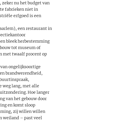
 zeker nu het budget van
e fabrieken niet in
riële erfgoed is een
aarlem), een restaurant in
rectiekantoor
cten bleek herbestemming
ombouw tot museum of
n met twaalf procent op
van ongelijksoortige
ht en brandwerendheid,
buurtinspraak,
e weg lang, met alle
 uitzondering. Hoe langer
ring van het gebouw door
ing en komt sloop
ming, zij willen willen
n weiland – past veel