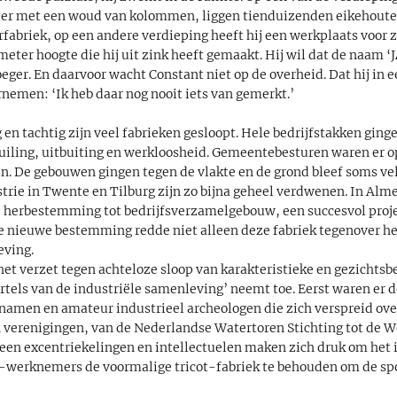
ter met een woud van kolommen, liggen tienduizenden eikehoute
fabriek, op een andere verdieping heeft hij een werkplaats voor zij
meter hoogte die hij uit zink heeft gemaakt. Hij wil dat de naam ‘J
roeger. En daarvoor wacht Constant niet op de overheid. Dat hij i
rnemen: ‘Ik heb daar nog nooit iets van gemerkt.’
g en tachtig zijn veel fabrieken gesloopt. Hele bedrijfstakken ging
iling, uitbuiting en werkloosheid. Gemeentebesturen waren er 
n. De gebouwen gingen tegen de vlakte en de grond bleef soms vel
trie in Twente en Tilburg zijn zo bijna geheel verdwenen. In Almel
e herbestemming tot bedrijfsverzamelgebouw, een succesvol proje
De nieuwe bestemming redde niet alleen deze fabriek tegenover he
eving.
 het verzet tegen achteloze sloop van karakteristieke en gezicht
rtels van de industriële samenleving’ neemt toe. Eerst waren er d
 namen en amateur industrieel archeologen die zich verspreid ove
en verenigingen, van de Nederlandse Watertoren Stichting tot de 
een excentriekelingen en intellectuelen maken zich druk om het i
-werknemers de voormalige tricot-fabriek te behouden om de s