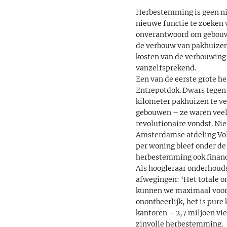
Herbestemming is geen ni
nieuwe functie te zoeken
onverantwoord om gebouwe
de verbouw van pakhuizen
kosten van de verbouwing o
vanzelfsprekend.
Een van de eerste grote 
Entrepotdok. Dwars tegen 
kilometer pakhuizen te ve
gebouwen – ze waren veel 
revolutionaire vondst. Nie
Amsterdamse afdeling Volk
per woning bleef onder d
herbestemming ook financ
Als hoogleraar onderhouds
afwegingen: ‘Het totale o
kunnen we maximaal voor t
onontbeerlijk, het is pur
kantoren – 2,7 miljoen vi
zinvolle herbestemming.