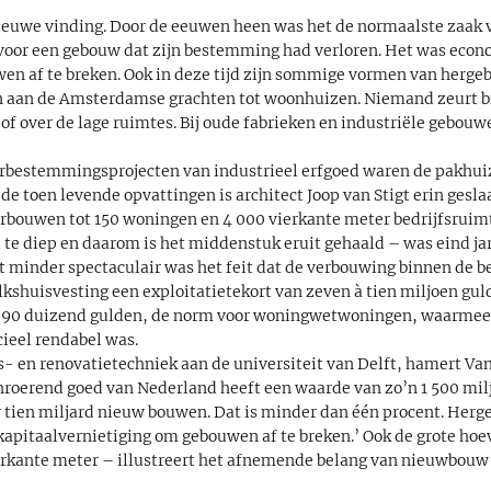
euwe vinding. Door de eeuwen heen was het de normaalste zaak 
 voor een gebouw dat zijn bestemming had verloren. Het was eco
n af te breken. Ook in deze tijd zijn sommige vormen van herge
 aan de Amsterdamse grachten tot woonhuizen. Niemand zeurt bi
f over de lage ruimtes. Bij oude fabrieken en industriële gebouw
herbestemmingsprojecten van industrieel erfgoed waren de pakh
de toen levende opvattingen is architect Joop van Stigt erin ges
rbouwen tot 150 woningen en 4 000 vierkante meter bedrijfsruimt
te diep en daarom is het middenstuk eruit gehaald – was eind jar
t minder spectaculair was het feit dat de verbouwing binnen de be
shuisvesting een exploitatietekort van zeven à tien miljoen guld
e 90 duizend gulden, de norm voor woningwetwoningen, waarmee 
ieel rendabel was.
- en renovatietechniek aan de universiteit van Delft, hamert Va
nroerend goed van Nederland heeft een waarde van zo’n 1 500 milj
ien miljard nieuw bouwen. Dat is minder dan één procent. Herge
e kapitaalvernietiging om gebouwen af te breken.’ Ook de grote ho
erkante meter – illustreert het afnemende belang van nieuwbouw