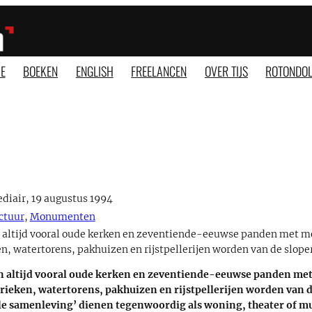
E
BOEKEN
ENGLISH
FREELANCEN
OVER TIJS
ROTONDOL
diair, 19 augustus 1994
ctuur
,
Monumenten
ltijd vooral oude kerken en zeventiende-eeuwse panden met moo
n, watertorens, pakhuizen en rijstpellerijen worden van de slop
altijd vooral oude kerken en zeventiende-eeuwse panden met 
rieken, watertorens, pakhuizen en rijstpellerijen worden van 
ële samenleving’ dienen tegenwoordig als woning, theater of 