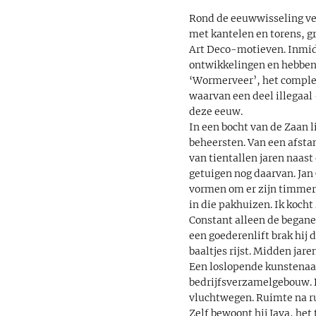
Rond de eeuwwisseling ve
met kantelen en torens, g
Art Deco-motieven. Inmidd
ontwikkelingen en hebben z
‘Wormerveer’, het complet
waarvan een deel illegaal
deze eeuw.
In een bocht van de Zaan l
beheersten. Van een afstan
van tientallen jaren naast
getuigen nog daarvan. Jan
vormen om er zijn timmerfa
in die pakhuizen. Ik kocht
Constant alleen de begane
een goederenlift brak hij 
baaltjes rijst. Midden ja
Een loslopende kunstenaar 
bedrijfsverzamelgebouw. 
vluchtwegen. Ruimte na ru
Zelf bewoont hij Java, het