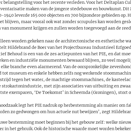
r belangstelling voor het recente verleden. Voor het Deltaplan Cu
nventarisatie maken van de jongere stedebouw en bouwkunst. D
0-1940 leverde 165 000 objecten en 700 bijzondere gebieden op. H
 blijven, maar vooral ook wat zonder scrupules kan worden geslo
s van monument krijgen en zullen worden toegevoegd aan de reed
 alleen worden gekeken naar de architectonische en esthetische w
telt Hildebrand de Boer van het Projectbureau Industrieel Erfgoed 
tief Behoud is een van de zes actiepunten van het PIE, en dat moe
ken en industriële monumenten bewaard blijven, zo veel mogelijk
t in elke branche even alarmerend. Van de oorspronkelijke zevenho
d tot museum en enkele hebben zelfs nog werkende stoommachin
e strijd tegen het water, de machtige stoommachines, de kasteela
 strokartonindustrie, met zijn associaties van uitbuiting en zwaar
atste exemparen, ‘De Toekomst’ in Scheemda (Groningen), stort 
e noodzaak legt het PIE nadruk op herbestemming als manier om fa
rden zo gedwongen om hun actuele nut bewijzen’, zegt Hildebran
euwe bestemming moet beginnen bij het gebouw zelf: welke nieuw
t er in het gebruik. Ook de historische waarde moet worden bekeke