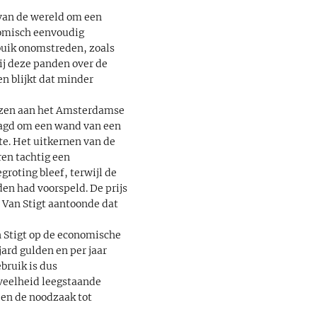
van de wereld om een
nomisch eenvoudig
buik onomstreden, zoals
j deze panden over de
en blijkt dat minder
uizen aan het Amsterdamse
laagd om een wand van een
e. Het uitkernen van de
en tachtig een
groting bleef, terwijl de
en had voorspeld. De prijs
Van Stigt aantoonde dat
n Stigt op de economische
ard gulden en per jaar
bruik is dus
eveelheid leegstaande
 en de noodzaak tot