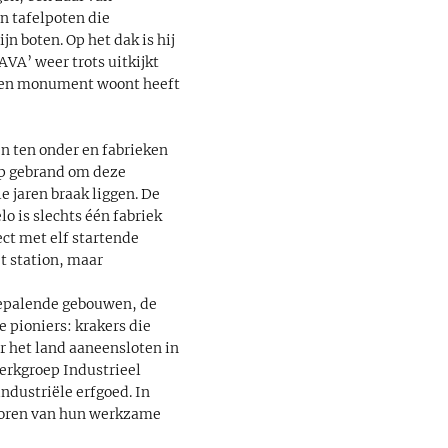
n tafelpoten die
n boten. Op het dak is hij
AVA’ weer trots uitkijkt
n een monument woont heeft
en ten onder en fabrieken
op gebrand om deze
e jaren braak liggen. De
o is slechts één fabriek
ct met elf startende
t station, maar
sbepalende gebouwen, de
e pioniers: krakers die
r het land aaneensloten in
Werkgroep Industrieel
ndustriële erfgoed. In
poren van hun werkzame