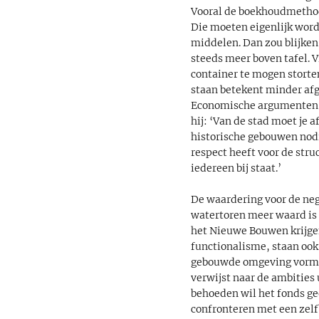
Vooral de boekhoudmethode
Die moeten eigenlijk wor
middelen. Dan zou blijken
steeds meer boven tafel. V
container te mogen storte
staan betekent minder afg
Economische argumenten z
hij: ‘Van de stad moet je 
historische gebouwen nodig
respect heeft voor de str
iedereen bij staat.’
De waardering voor de neg
watertoren meer waard is 
het Nieuwe Bouwen krijgen
functionalisme, staan ook 
gebouwde omgeving vormt 
verwijst naar de ambities 
behoeden wil het fonds ge
confronteren met een zelf