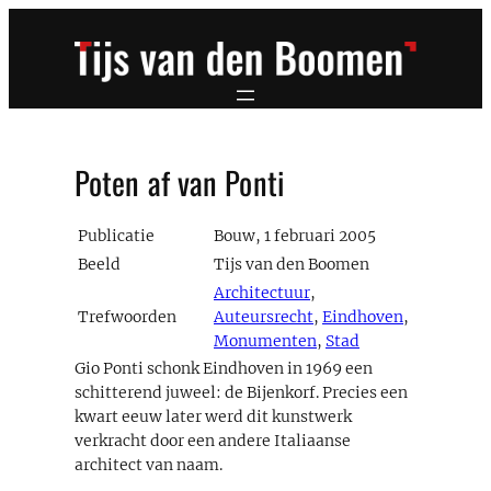
Ga
naar
de
inhoud
Poten af van Ponti
Publicatie
Bouw, 1 februari 2005
Beeld
Tijs van den Boomen
Architectuur
,
Trefwoorden
Auteursrecht
,
Eindhoven
,
Monumenten
,
Stad
Gio Ponti schonk Eindhoven in 1969 een
schitterend juweel: de Bijenkorf. Precies een
kwart eeuw later werd dit kunstwerk
verkracht door een andere Italiaanse
architect van naam.