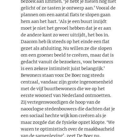
bezoek aan Emmen. ‘Je hebt je hielen nog niet
gelicht of ze tasten je ontwerp aan.’ Vooral de
plannen om een aantal flats te slopen gaan
hem aan het hart. ‘Als je een buurt inrijdt
moet je niet het gevoel hebben dat je er aan
de andere kant zo weer uitrijdt, het bos in.
Daarom heb ik steeds op het einde een flat
gezet als afsluiting. Nu willen ze die slopen
om een groener beeld te creëren, maar dat is
gedacht vanuit de bezoekers, voor bewoners
is een zekere intimiteit juist belangrijk.’
Bewoners staan voor De Boer nog steeds
centraal, vandaar zijn grote ingenomenheid
met de vijf buurtbewoners die we op het
eerste woonerf van Nederland ontmoetten.
Zij vertegenwoordigen de hoop van de
naoorlogse stedenbouwers die dachten dat je
een sociaal hechte wijk kon creëren als je
maar zorgde dat de fysieke opzet klopte. ‘We
waren te optimistisch over de maakbaarheid
van de samenleving’, zegt De Boer nu,