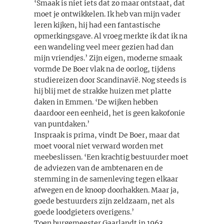
‘Smaak is niet iets dat zo maar ontstaat, dat
moet je ontwikkelen. Ik heb van mijn vader
leren kijken, hij had een fantastische
opmerkingsgave. Al vroeg merkte ik dat ik na
een wandeling veel meer gezien had dan
mijn vriendjes.’ Zijn eigen, moderne smaak
vormde De Boer vlak na de oorlog, tijdens
studiereizen door Scandinavië. Nog steeds is
hij blij met de strakke huizen met platte
daken in Emmen. ‘De wijken hebben
daardoor een eenheid, het is geen kakofonie
van puntdaken.’
Inspraak is prima, vindt De Boer, maar dat
moet vooral niet verward worden met
meebeslissen. ‘Een krachtig bestuurder moet
de adviezen van de ambtenaren en de
stemming in de samenleving tegen elkaar
afwegen en de knoop doorhakken. Maar ja,
goede bestuurders zijn zeldzaam, net als
goede loodgieters overigens.’
Toen burgemeester Gaarlandt in 1963