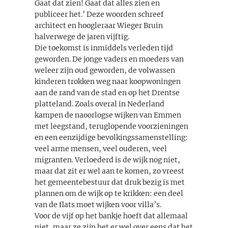
Gaat dat zien! Gaat dat alles zien en
publiceer het.’ Deze woorden schreef
architect en hoogleraar Wieger Bruin
halverwege de jaren vijftig.
Die toekomst is inmiddels verleden tijd
geworden. De jonge vaders en moeders van
weleer zijn oud geworden, de volwassen
kinderen trokken weg naar koopwoningen
aan de rand van de stad en op het Drentse
platteland. Zoals overal in Nederland
kampen de naoorlogse wijken van Emmen
met leegstand, teruglopende voorzieningen
en een eenzijdige bevolkingssamenstelling:
veel arme mensen, veel ouderen, veel
migranten. Verloederd is de wijk nog niet,
maar dat zit er wel aan te komen, zo vreest
het gemeentebestuur dat druk bezig is met
plannen om de wijk op te krikken: een deel
van de flats moet wijken voor villa’s.
Voor de vijf op het bankje hoeft dat allemaal
niet, maar ze zijn het er wel over eens dat het