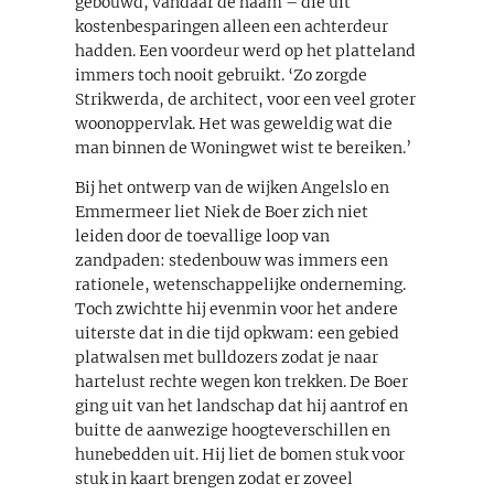
gebouwd, vandaar de naam – die uit
kostenbesparingen alleen een achterdeur
hadden. Een voordeur werd op het platteland
immers toch nooit gebruikt. ‘Zo zorgde
Strikwerda, de architect, voor een veel groter
woonoppervlak. Het was geweldig wat die
man binnen de Woningwet wist te bereiken.’
Bij het ontwerp van de wijken Angelslo en
Emmermeer liet Niek de Boer zich niet
leiden door de toevallige loop van
zandpaden: stedenbouw was immers een
rationele, wetenschappelijke onderneming.
Toch zwichtte hij evenmin voor het andere
uiterste dat in die tijd opkwam: een gebied
platwalsen met bulldozers zodat je naar
hartelust rechte wegen kon trekken. De Boer
ging uit van het landschap dat hij aantrof en
buitte de aanwezige hoogteverschillen en
hunebedden uit. Hij liet de bomen stuk voor
stuk in kaart brengen zodat er zoveel