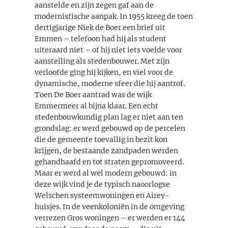
aanstelde en zijn zegen gaf aan de
modernistische aanpak. In 1955 kreeg de toen
dertigjarige Niek de Boer een brief uit
Emmen – telefoon had hij als student
uiteraard niet – of hij niet iets voelde voor
aanstelling als stedenbouwer. Met zijn
verloofde ging hij kijken, en viel voor de
dynamische, moderne sfeer die hij aantrof.
Toen De Boer aantrad was de wijk
Emmermeer al bijna klaar. Een echt
stedenbouwkundig plan lag er niet aan ten
grondslag: er werd gebouwd op de percelen
die de gemeente toevallig in bezit kon
krijgen, de bestaande zandpaden werden
gehandhaafd en tot straten gepromoveerd.
Maar er werd al wel modern gebouwd: in
deze wijk vind je de typisch naoorlogse
Welschen systeemwoningen en Airey-
huisjes. In de veenkoloniën in de omgeving
verrezen Gros woningen – er werden er 144