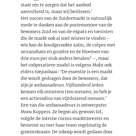
staat om te zorgen dat het aanbod
aanvullend is, maar wíj beslissen.’
Het succes van de Zuidermarkt is natuurlijk
mede te danken aan de portemonnee van de
bewoners Zuid en van de expats en toeristen
die de markt ook al snel wisten te vinden –
wie kan de koudgerookte zalm, de crèpes met
serranoham en gruyère en de bloemen van
drie euro per stuk anders betalen? –, maar
het coöperatieve model is volgens Mohr ook
elders toepasbaar: ‘De essentie is een markt
die wordt gedragen door de bewoners, dat
zijn je ambassadeurs. Vijfhonderd leden
kennen elk minstens tien mensen, zo heb je
een actieradius van vijfduizend mensen.’
Een van die ambassadeurs is ontwerpster
Moos Kuppers. Ze begon als gewoon lid,
volgde de interne cursus marktmeester en
bemenst nu met haar team regelmatig de
groentekraam. De inkoop wordt gedaan door