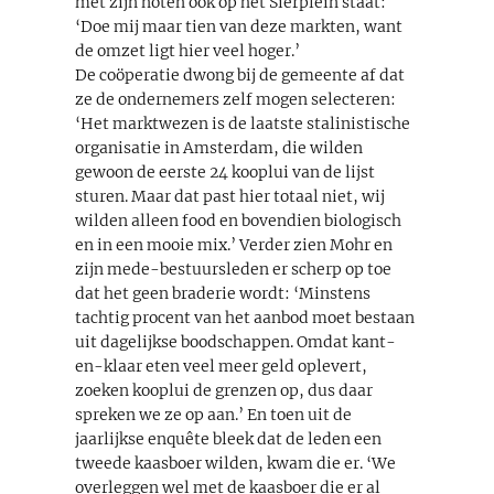
met zijn noten ook op het Sierplein staat:
‘Doe mij maar tien van deze markten, want
de omzet ligt hier veel hoger.’
De coöperatie dwong bij de gemeente af dat
ze de ondernemers zelf mogen selecteren:
‘Het marktwezen is de laatste stalinistische
organisatie in Amsterdam, die wilden
gewoon de eerste 24 kooplui van de lijst
sturen. Maar dat past hier totaal niet, wij
wilden alleen food en bovendien biologisch
en in een mooie mix.’ Verder zien Mohr en
zijn mede-bestuursleden er scherp op toe
dat het geen braderie wordt: ‘Minstens
tachtig procent van het aanbod moet bestaan
uit dagelijkse boodschappen. Omdat kant-
en-klaar eten veel meer geld oplevert,
zoeken kooplui de grenzen op, dus daar
spreken we ze op aan.’ En toen uit de
jaarlijkse enquête bleek dat de leden een
tweede kaasboer wilden, kwam die er. ‘We
overleggen wel met de kaasboer die er al