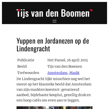
Ga
naar
de
inhoud
Yuppen en Jordanezen op de
Lindengracht
Publicatie
Het Parool, 16 april 2015
Beeld
Tijs van den Boomen
Trefwoorden
Amsterdam
,
Markt
De Lindengracht lijkt misschien nog wel het
meest op het klassieke beeld dat Amsterdam
van zijn markten koestert: gevarieerd
aanbod, bijdehante kooplui, gezellig druk en
een hoop cafés om even aan te leggen.