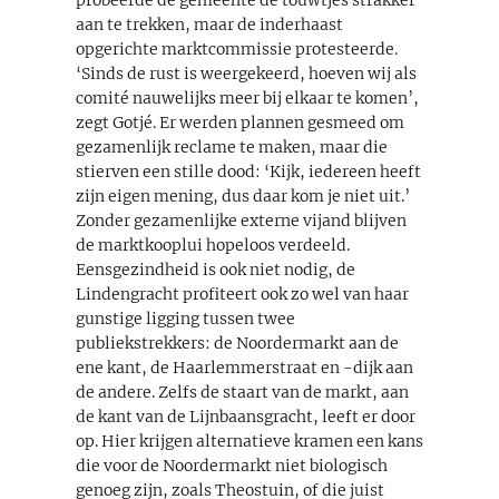
probeerde de gemeente de touwtjes strakker
aan te trekken, maar de inderhaast
opgerichte marktcommissie protesteerde.
‘Sinds de rust is weergekeerd, hoeven wij als
comité nauwelijks meer bij elkaar te komen’,
zegt Gotjé. Er werden plannen gesmeed om
gezamenlijk reclame te maken, maar die
stierven een stille dood: ‘Kijk, iedereen heeft
zijn eigen mening, dus daar kom je niet uit.’
Zonder gezamenlijke externe vijand blijven
de marktkooplui hopeloos verdeeld.
Eensgezindheid is ook niet nodig, de
Lindengracht profiteert ook zo wel van haar
gunstige ligging tussen twee
publiekstrekkers: de Noordermarkt aan de
ene kant, de Haarlemmerstraat en -dijk aan
de andere. Zelfs de staart van de markt, aan
de kant van de Lijnbaansgracht, leeft er door
op. Hier krijgen alternatieve kramen een kans
die voor de Noordermarkt niet biologisch
genoeg zijn, zoals Theostuin, of die juist