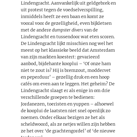
Lindengracht. Aanvankelijk uit geldgebrek en
uit protest tegen de voedselverspilling,
inmiddels heeft ze een baan en komt ze
vooral voor de gezelligheid, even bijkletsen
met de andere
dumpster divers
van de
Lindengracht en tussendoor wat eten scoren.
De Lindengracht lijkt misschien nog wel het
meest op het klassieke beeld dat Amsterdam
van zijn markten koestert: gevarieerd
aanbod, bijdehante kooplui – ‘Of onze ham
niet te zout is? Hij is bremzout, moddervet
en peperduur’ – gezellig druk en een hoop
cafés om even aan te leggen. Het geheim? De
Lindengracht slaagt er als enige in om drie
verschillende groepen te bedienen:
Jordanezen, toeristen en yuppen – alhoewel
de kooplui de laatsten niet snel openlijk zo
noemen. Onder elkaar bezigen ze het als
scheldwoord, als ze netjes willen zijn hebben
ze het over ‘de grachtengordel’ of ‘de nieuwe