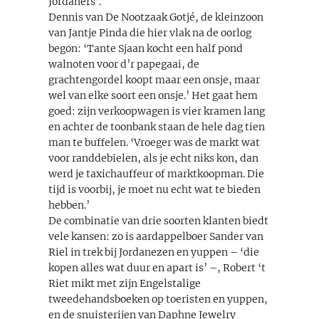
Jordaners’.
Dennis van De Nootzaak Gotjé, de kleinzoon
van Jantje Pinda die hier vlak na de oorlog
begon: ‘Tante Sjaan kocht een half pond
walnoten voor d’r papegaai, de
grachtengordel koopt maar een onsje, maar
wel van elke soort een onsje.’ Het gaat hem
goed: zijn verkoopwagen is vier kramen lang
en achter de toonbank staan de hele dag tien
man te buffelen. ‘Vroeger was de markt wat
voor randdebielen, als je echt niks kon, dan
werd je taxichauffeur of marktkoopman. Die
tijd is voorbij, je moet nu echt wat te bieden
hebben.’
De combinatie van drie soorten klanten biedt
vele kansen: zo is aardappelboer Sander van
Riel in trek bij Jordanezen en yuppen – ‘die
kopen alles wat duur en apart is’ –, Robert ‘t
Riet mikt met zijn Engelstalige
tweedehandsboeken op toeristen en yuppen,
en de snuisterijen van Daphne Jewelry