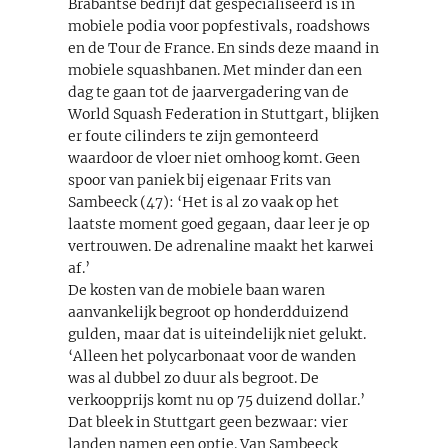
Brabantse bedrijf dat gespecialiseerd is in
mobiele podia voor popfestivals, roadshows
en de Tour de France. En sinds deze maand in
mobiele squashbanen. Met minder dan een
dag te gaan tot de jaarvergadering van de
World Squash Federation in Stuttgart, blijken
er foute cilinders te zijn gemonteerd
waardoor de vloer niet omhoog komt. Geen
spoor van paniek bij eigenaar Frits van
Sambeeck (47): ‘Het is al zo vaak op het
laatste moment goed gegaan, daar leer je op
vertrouwen. De adrenaline maakt het karwei
af.’
De kosten van de mobiele baan waren
aanvankelijk begroot op honderdduizend
gulden, maar dat is uiteindelijk niet gelukt.
‘Alleen het polycarbonaat voor de wanden
was al dubbel zo duur als begroot. De
verkoopprijs komt nu op 75 duizend dollar.’
Dat bleek in Stuttgart geen bezwaar: vier
landen namen een optie. Van Sambeeck