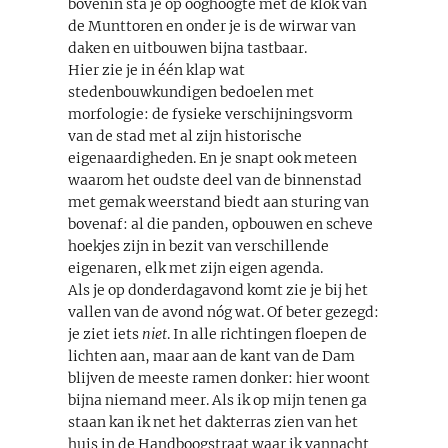
bovenin sta je op ooghoogte met de klok van
de Munttoren en onder je is de wirwar van
daken en uitbouwen bijna tastbaar.
Hier zie je in één klap wat
stedenbouwkundigen bedoelen met
morfologie: de fysieke verschijningsvorm
van de stad met al zijn historische
eigenaardigheden. En je snapt ook meteen
waarom het oudste deel van de binnenstad
met gemak weerstand biedt aan sturing van
bovenaf: al die panden, opbouwen en scheve
hoekjes zijn in bezit van verschillende
eigenaren, elk met zijn eigen agenda.
Als je op donderdagavond komt zie je bij het
vallen van de avond nóg wat. Of beter gezegd:
je ziet iets
niet
. In alle richtingen floepen de
lichten aan, maar aan de kant van de Dam
blijven de meeste ramen donker: hier woont
bijna niemand meer. Als ik op mijn tenen ga
staan kan ik net het dakterras zien van het
huis in de Handboogstraat waar ik vannacht