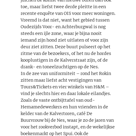
juichen de komst van nieuwe buren dan ook
toe, maar liefst twee derde pleitte in een
recente enquête van OIS voor meer woningen.
Vreemd is dat niet, want het gebied tussen
Oudezijds Voor- en Achterburgwal is nog
steeds een ijle zone, waar je bijna nooit
iemand zijn hond ziet uitlaten of voor zijn
deur ziet zitten. Deze buurt pulseert op het
ritme van de bezoekers, of het nu de hordes
kooplustigen in de Kalverstraat zijn, of de
drank- en toneelzuchtigen op de Nes.
In de zee van uniformiteit – rond het Rokin
zitten maar liefst acht vestigingen van
Tours&Tickets en vier winkels van H&M –
vind je slechts hier en daar lokale eilandjes.
Zoals de vaste ontbijttafel van oud-
Hemamedewerkers en hun vrienden in de
kelder van de Kalvertoren, café De
Buurvrouw bij de Nes, waar je zo de jaren van
voor het rookverbod instapt, en de wekelijkse
boekenmarkt op het Spui. Ook de