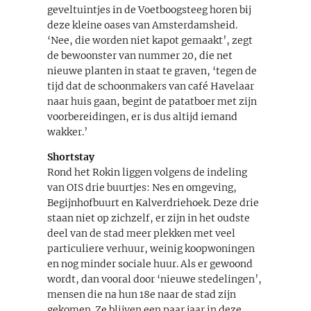
geveltuintjes in de Voetboogsteeg horen bij
deze kleine oases van Amsterdamsheid.
‘Nee, die worden niet kapot gemaakt’, zegt
de bewoonster van nummer 20, die net
nieuwe planten in staat te graven, ‘tegen de
tijd dat de schoonmakers van café Havelaar
naar huis gaan, begint de patatboer met zijn
voorbereidingen, er is dus altijd iemand
wakker.’
Shortstay
Rond het Rokin liggen volgens de indeling
van OIS drie buurtjes: Nes en omgeving,
Begijnhofbuurt en Kalverdriehoek. Deze drie
staan niet op zichzelf, er zijn in het oudste
deel van de stad meer plekken met veel
particuliere verhuur, weinig koopwoningen
en nog minder sociale huur. Als er gewoond
wordt, dan vooral door ‘nieuwe stedelingen’,
mensen die na hun 18e naar de stad zijn
gekomen. Ze blijven een paar jaar in deze