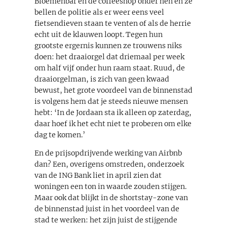
Bloemenbar en de coffeeshop onder hen en ze
bellen de politie als er weer eens veel
fietsendieven staan te venten of als de herrie
echt uit de klauwen loopt. Tegen hun
grootste ergernis kunnen ze trouwens niks
doen: het draaiorgel dat driemaal per week
om half vijf onder hun raam staat. Ruud, de
draaiorgelman, is zich van geen kwaad
bewust, het grote voordeel van de binnenstad
is volgens hem dat je steeds nieuwe mensen
hebt: ‘In de Jordaan sta ik alleen op zaterdag,
daar hoef ik het echt niet te proberen om elke
dag te komen.’
En de prijsopdrijvende werking van Airbnb
dan? Een, overigens omstreden, onderzoek
van de ING Bank liet in april zien dat
woningen een ton in waarde zouden stijgen.
Maar ook dat blijkt in de shortstay-zone van
de binnenstad juist in het voordeel van de
stad te werken: het zijn juist de stijgende