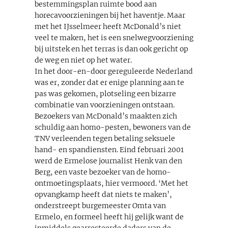
bestemmingsplan ruimte bood aan
horecavoorzieningen bij het haventje. Maar
met het IJsselmeer heeft McDonald’s niet
veel te maken, het is een snelwegvoorziening
bij uitstek en het terras is dan ook gericht op
de weg en niet op het water.
In het door-en-door gereguleerde Nederland
was er, zonder dat er enige planning aan te
pas was gekomen, plotseling een bizarre
combinatie van voorzieningen ontstaan.
Bezoekers van McDonald’s maakten zich
schuldig aan homo-pesten, bewoners van de
TNV verleenden tegen betaling seksuele
hand- en spandiensten. Eind februari 2001
werd de Ermelose journalist Henk van den
Berg, een vaste bezoeker van de homo-
ontmoetingsplaats, hier vermoord. ‘Met het
opvangkamp heeft dat niets te maken’,
onderstreept burgemeester Omta van
Ermelo, en formeel heeft hij gelijk want de
inmiddels gearresteerde daders van de