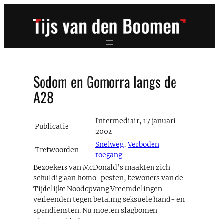
Ga
naar
de
inhoud
Sodom en Gomorra langs de
A28
Intermediair, 17 januari
Publicatie
2002
Snelweg
,
Verboden
Trefwoorden
toegang
Bezoekers van McDonald’s maakten zich
schuldig aan homo-pesten, bewoners van de
Tijdelijke Noodopvang Vreemdelingen
verleenden tegen betaling seksuele hand- en
spandiensten. Nu moeten slagbomen