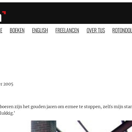
E
BOEKEN
ENGLISH
FREELANCEN
OVER TIJS
ROTONDOL
r 2005
r boeren zijn het gouden jaren om ermee te stoppen, zelfs mijn sta
lukkig.’