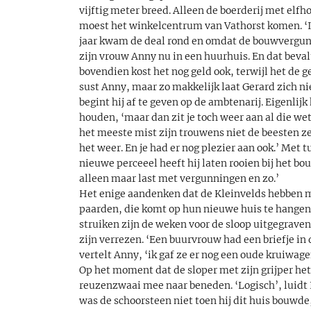
vijftig meter breed. Alleen de boerderij met elfh
moest het winkelcentrum van Vathorst komen. ‘Ik
jaar kwam de deal rond en omdat de bouwvergunni
zijn vrouw Anny nu in een huurhuis. En dat beval
bovendien kost het nog geld ook, terwijl het de g
sust Anny, maar zo makkelijk laat Gerard zich 
begint hij af te geven op de ambtenarij. Eigenlij
houden, ‘maar dan zit je toch weer aan al die wet
het meeste mist zijn trouwens niet de beesten ze
het weer. En je had er nog plezier aan ook.’ Met
nieuwe perceeel heeft hij laten rooien bij het b
alleen maar last met vergunningen en zo.’
Het enige aandenken dat de Kleinvelds hebben 
paarden, die komt op hun nieuwe huis te hangen
struiken zijn de weken voor de sloop uitgegrave
zijn verrezen. ‘Een buurvrouw had een briefje in
vertelt Anny, ‘ik gaf ze er nog een oude kruiwage
Op het moment dat de sloper met zijn grijper he
reuzenzwaai mee naar beneden. ‘Logisch’, luidt
was de schoorsteen niet toen hij dit huis bouwde