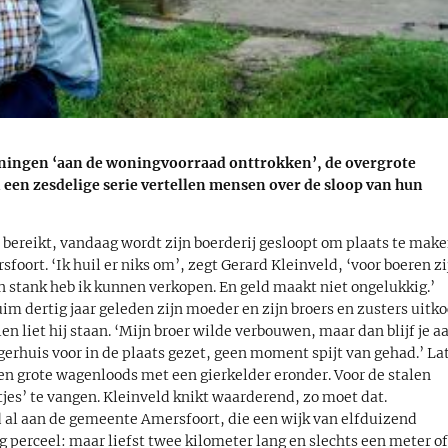
woningen ‘aan de woningvoorraad onttrokken’, de overgrote
n een zesdelige serie vertellen mensen over de sloop van hun
 bereikt, vandaag wordt zijn boerderij gesloopt om plaats te mak
oort. ‘Ik huil er niks om’, zegt Gerard Kleinveld, ‘voor boeren zi
n stank heb ik kunnen verkopen. En geld maakt niet ongelukkig.’
im dertig jaar geleden zijn moeder en zijn broers en zusters uitko
len liet hij staan. ‘Mijn broer wilde verbouwen, maar dan blijf je a
rgerhuis voor in de plaats gezet, geen moment spijt van gehad.’ La
een grote wagenloods met een gierkelder eronder. Voor de stalen
tjes’ te vangen. Kleinveld knikt waarderend, zo moet dat.
d al aan de gemeente Amersfoort, die een wijk van elfduizend
perceel: maar liefst twee kilometer lang en slechts een meter o