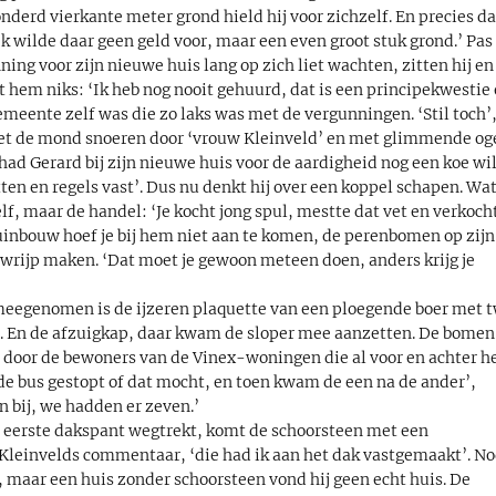
onderd vierkante meter grond hield hij voor zichzelf. En precies d
 wilde daar geen geld voor, maar een even groot stuk grond.’ Pas 
ng voor zijn nieuwe huis lang op zich liet wachten, zitten hij en
t hem niks: ‘Ik heb nog nooit gehuurd, dat is een principekwestie
emeente zelf was die zo laks was met de vergunningen. ‘Stil toch’
niet de mond snoeren door ‘vrouw Kleinveld’ en met glimmende og
k had Gerard bij zijn nieuwe huis voor de aardigheid nog een koe wi
ten en regels vast’. Dus nu denkt hij over een koppel schapen. Wat
lf, maar de handel: ‘Je kocht jong spul, mestte dat vet en verkoch
 tuinbouw hoef je bij hem niet aan te komen, de perenbomen op zijn
ouwrijp maken. ‘Dat moet je gewoon meteen doen, anders krijg je
meegenomen is de ijzeren plaquette van een ploegende boer met 
. En de afzuigkap, daar kwam de sloper mee aanzetten. De bomen
n door de bewoners van de Vinex-woningen die al voor en achter h
 de bus gestopt of dat mocht, en toen kwam de een na de ander’,
n bij, we hadden er zeven.’
t eerste dakspant wegtrekt, komt de schoorsteen met een
 Kleinvelds commentaar, ‘die had ik aan het dak vastgemaakt’. No
, maar een huis zonder schoorsteen vond hij geen echt huis. De