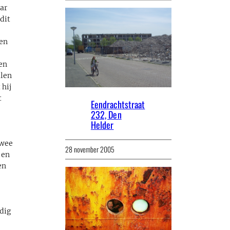
aar
dit
 en
,
en
llen
 hij
t
Eendrachtstraat
232, Den
Helder
twee
28 november 2005
 en
en
dig