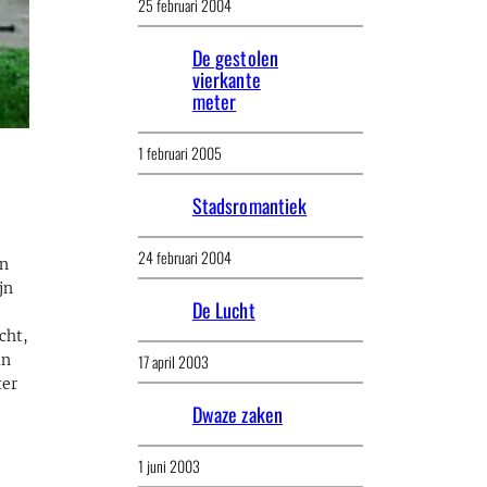
25 februari 2004
De gestolen
vierkante
meter
1 februari 2005
Stadsromantiek
24 februari 2004
en
jn
De Lucht
cht,
17 april 2003
an
ter
Dwaze zaken
1 juni 2003
f