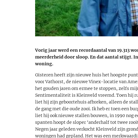
Vorig jaar werd een recordaantal van 19.313 
meerderheid door sloop. En dat aantal stijgt. I
woning.
Gisteren heeft zijn nieuwe huis het hoogste punt
voor Vathorst, de nieuwe Vinex-locatie van Amersf
het gouden jaren om ermee te stoppen, zelfs mij
Sentimentaliteit is Kleinveld vreemd. Toen hij ru
liet hij zijn geboortehuis afbreken, alleen de stal
de gang met die oude zooi. Ik heb er toen een bu
liet hij ook nieuwe stallen bouwen, in 1990 nog 
spanten hoopt de sloper ‘anderhalf tot twee rooi
Negen jaar geleden verkocht Kleinveld zijn gron
woningen had gepland. Het was een merkwaardig 