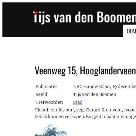
Ga
naar
de
inhoud
HOM
Veenweg 15, Hooglanderveen
Publicatie
NRC Handelsblad, 19 decembe
Beeld
Tijs van den Boomen
Trefwoorden
Stad
‘Ik huil er niks om’, zegt Gerard Kleinveld, ‘voo
heb ik kunnen verkopen. En geld maakt niet onge