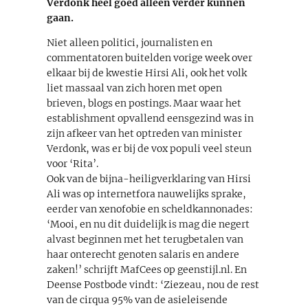
Verdonk heel goed alleen verder kunnen
gaan.
Niet alleen politici, journalisten en
commentatoren buitelden vorige week over
elkaar bij de kwestie Hirsi Ali, ook het volk
liet massaal van zich horen met open
brieven, blogs en postings. Maar waar het
establishment opvallend eensgezind was in
zijn afkeer van het optreden van minister
Verdonk, was er bij de vox populi veel steun
voor ‘Rita’.
Ook van de bijna-heiligverklaring van Hirsi
Ali was op internetfora nauwelijks sprake,
eerder van xenofobie en scheldkannonades:
‘Mooi, en nu dit duidelijk is mag die negert
alvast beginnen met het terugbetalen van
haar onterecht genoten salaris en andere
zaken!’ schrijft MafCees op geenstijl.nl. En
Deense Postbode vindt: ‘Ziezeau, nou de rest
van de cirqua 95% van de asieleisende