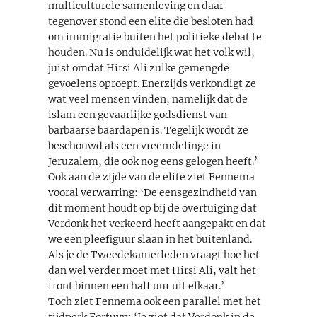
multiculturele samenleving en daar
tegenover stond een elite die besloten had
om immigratie buiten het politieke debat te
houden. Nu is onduidelijk wat het volk wil,
juist omdat Hirsi Ali zulke gemengde
gevoelens oproept. Enerzijds verkondigt ze
wat veel mensen vinden, namelijk dat de
islam een gevaarlijke godsdienst van
barbaarse baardapen is. Tegelijk wordt ze
beschouwd als een vreemdelinge in
Jeruzalem, die ook nog eens gelogen heeft.’
Ook aan de zijde van de elite ziet Fennema
vooral verwarring: ‘De eensgezindheid van
dit moment houdt op bij de overtuiging dat
Verdonk het verkeerd heeft aangepakt en dat
we een pleefiguur slaan in het buitenland.
Als je de Tweedekamerleden vraagt hoe het
dan wel verder moet met Hirsi Ali, valt het
front binnen een half uur uit elkaar.’
Toch ziet Fennema ook een parallel met het
tijdperk Fortuyn: ‘Je ziet dat Verdonk in de