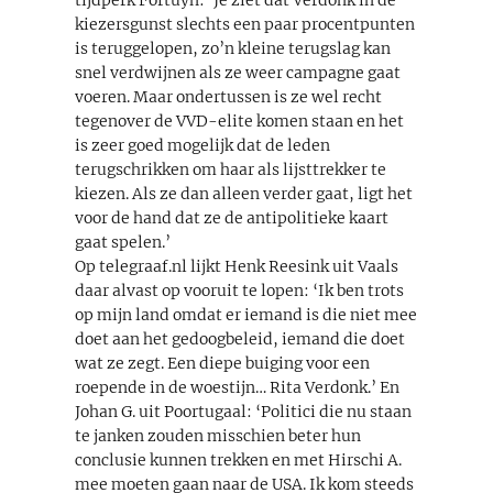
kiezersgunst slechts een paar procentpunten
is teruggelopen, zo’n kleine terugslag kan
snel verdwijnen als ze weer campagne gaat
voeren. Maar ondertussen is ze wel recht
tegenover de VVD-elite komen staan en het
is zeer goed mogelijk dat de leden
terugschrikken om haar als lijsttrekker te
kiezen. Als ze dan alleen verder gaat, ligt het
voor de hand dat ze de antipolitieke kaart
gaat spelen.’
Op telegraaf.nl lijkt Henk Reesink uit Vaals
daar alvast op vooruit te lopen: ‘Ik ben trots
op mijn land omdat er iemand is die niet mee
doet aan het gedoogbeleid, iemand die doet
wat ze zegt. Een diepe buiging voor een
roepende in de woestijn… Rita Verdonk.’ En
Johan G. uit Poortugaal: ‘Politici die nu staan
te janken zouden misschien beter hun
conclusie kunnen trekken en met Hirschi A.
mee moeten gaan naar de USA. Ik kom steeds