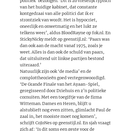
politiek’ bezongen. ‘Dit is zó vreselijk typisch
van het huidige kabinet, dat constante
kontgedraai van alle politici dat ik er
strontziek van wordt. Het is hypocriet,
oneerlijk en onwetmatig en het lukt ze
telkens weer’, aldus BloodRayne op fok.nl. En
StickyNicky meldt op geenstijl.nl: ‘Paars was
dan ook aan de macht vanaf 1975, zoals je
weet. Alles is dan ook de schuld van paars,
dat uitsluitend uit linkse partijen bestond
uiteraard.’
Natuurlijk zijn ook ‘de media’ en de
complottheorieën goed vertegenwoordigd.
‘De Grande Finale van het Ayaan-Spiel,
geregisseerd door Driehuis en z’n politieke
cornuiten. Met een toegiftje van de firma
Witteman. Dames en Heren, blijft u
alstublieft nog even zitten, glimlacht Paul de
zaal in, het mooiste moet nog komen’,
schrijft CoJoNes op geenstijl.nl. En sjah vraagt
zich af: ‘Is dit soms een geste voor de