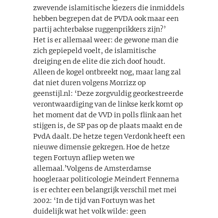
zwevende islamitische kiezers die inmiddels
hebben begrepen dat de PVDA ook maar een
partij achterbakse ruggenprikkers zijn?’
Het is er allemaal weer: de gewone man die
zich gepiepeld voelt, de islamitische
dreiging en de elite die zich doof houdt.
Alleen de kogel ontbreekt nog, maar lang zal
dat niet duren volgens Morrizz op
geenstijl.nl: ‘Deze zorgvuldig georkestreerde
verontwaardiging van de linkse kerk komt op
het moment dat de VVD in polls flink aan het
stijgen is, de SP pas op de plaats maakt en de
PvdA daalt. De hetze tegen Verdonk heeft een
nieuwe dimensie gekregen. Hoe de hetze
tegen Fortuyn afliep weten we
allemaal.’Volgens de Amsterdamse
hoogleraar politicologie Meindert Fennema
is er echter een belangrijk verschil met mei
2002: ‘In de tijd van Fortuyn was het
duidelijk wat het volk wilde: geen