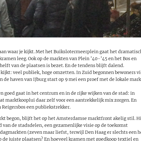
aan waar je kijkt. Met het Buikslotermeerplein gaat het dramatisc
 kramen leeg. Ook op de markten van Plein ’40-’45 en het Bos en
lft van de plaatsen is bezet. En de tendens blijft dalend.
 kijkt: veel publiek, hoge omzetten. In Zuid begonnen bewoners vi
n de haven van IJburg start op 9 mei een proef met de lokale mark
n goed gaat in het centrum en in de rijke wijken van de stad: in
t marktkooplui daar zelf voor een aantrekkelijk mix zorgen. En
 Reigersbos een publiekstrekker.
t begon, blijft het op het Amsterdamse marktfront akelig stil. H
d van de stadsdelen, een gezamenlijke visie op de toekomst
dagmarkten (zeven maar liefst, terwijl Den Haag er slechts een h
p de juiste plaatsen? En hoeveel kramen met goedkoop textiel en