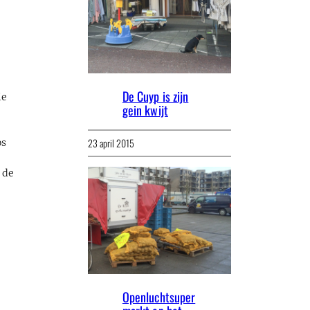
De Cuyp is zijn
ie
gein kwijt
23 april 2015
os
 de
Openluchtsuper