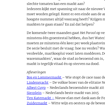
slechte tomaten kan een markt aan?
Iedereen kijkt met spanning uit naar de nieuwe 
moet worden gelegd. Komt er een einde aan de a
hoogste nummer altijd voorrang heeft? Krijgen 
markten te gaan staan? En zal dat helpen?
De komende twee maanden gaat
Het Parool
op ve
minstens één groentestal hebben, dus het Waterl
moeten ze minstens één keer per week plaatsvin
De serie besluit met de vraag: hoe nu verder? Wa
verdeelde, martkooplui voort laten modderen. D
warenmarkten’, waar de stad zo beroemd om is, 
markt is tegelijk vitaal én op sterven na dood.
Afleveringen
Bos en Lommermarkt
– Wie stopt de race naar 
Lindengracht
– De volkse broer van de elitaire 
Albert Cuyp
– Nederlands beroemdste markt zit 
Sierplein
– Nederlands beste markt van 2015
Ten Katemarkt –
Nieuw elan met dank aan de F
Zuidermarkt
– Witte wijn en oesters op de bew