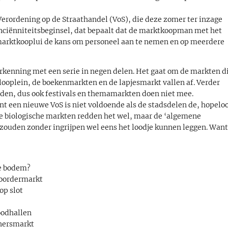
Verordening op de Straathandel (VoS), die deze zomer ter inzage
nciënniteitsbeginsel, dat bepaalt dat de marktkoopman met het
marktkooplui de kans om personeel aan te nemen en op meerdere
rkenning met een serie in negen delen. Het gaat om de markten d
ooplein, de boekenmarkten en de lapjesmarkt vallen af. Verder
den, dus ook festivals en themamarkten doen niet mee.
nt een nieuwe VoS is niet voldoende als de stadsdelen de, hopelo
e biologische markten redden het wel, maar de ‘algemene
zouden zonder ingrijpen wel eens het loodje kunnen leggen. Want
de bodem?
Noordermarkt
op slot
oodhallen
onersmarkt