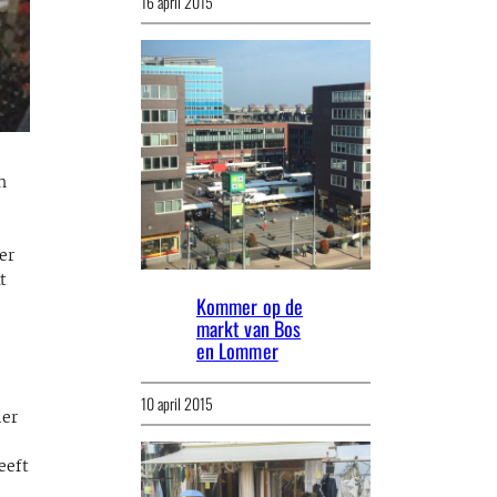
16 april 2015
h
er
t
Kommer op de
markt van Bos
en Lommer
10 april 2015
ier
eeft