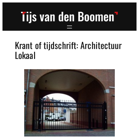
Ga
naar
de
inhoud
Krant of tijdschrift:
Architectuur
Lokaal