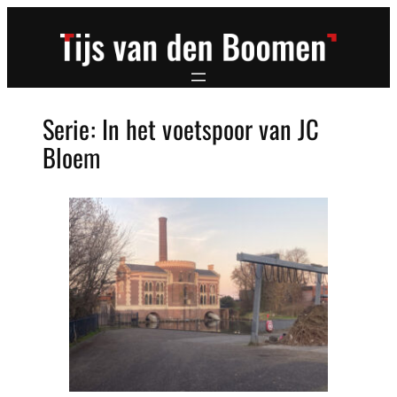
Ga
naar
de
inhoud
Serie:
In het voetspoor van JC
Bloem