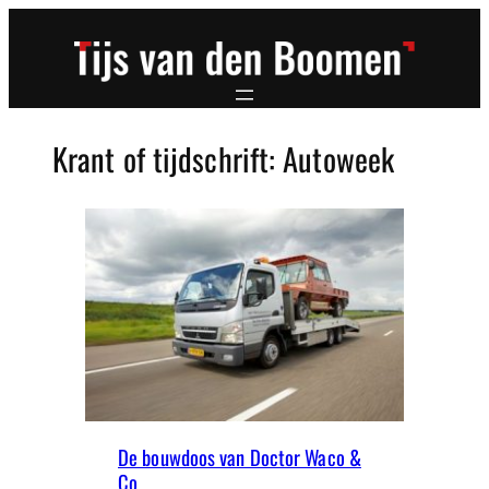
Ga
naar
de
inhoud
Krant of tijdschrift:
Autoweek
De bouwdoos van Doctor Waco &
Co