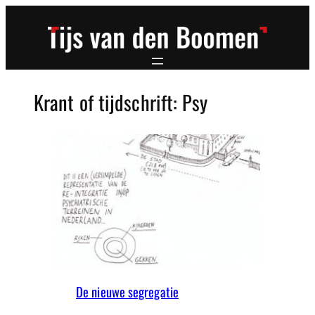
Ga
naar
de
inhoud
Krant of tijdschrift:
Psy
De nieuwe segregatie