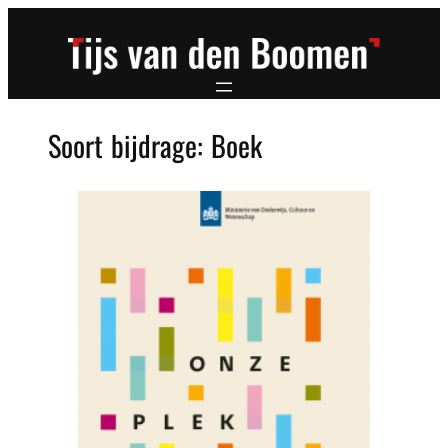
Ga
naar
de
inhoud
Soort bijdrage:
Boek