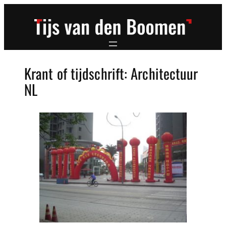
Ga
naar
de
inhoud
Krant of tijdschrift:
Architectuur
NL